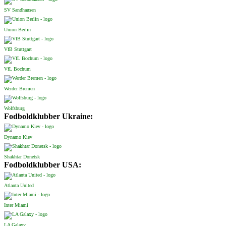
SV Sandhausen
Union Berlin
VfB Stuttgart
VfL Bochum
Werder Bremen
Wolfsburg
Fodboldklubber Ukraine:
Dynamo Kiev
Shakhtar Donetsk
Fodboldklubber USA:
Atlanta United
Inter Miami
LA Galaxy