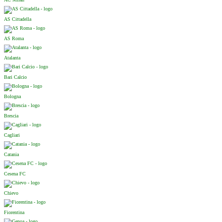
AS Cittadella
AS Roma
Atalanta
Bari Calcio
Bologna
Brescia
Cagliari
Catania
Cesena FC
Chievo
Fiorentina