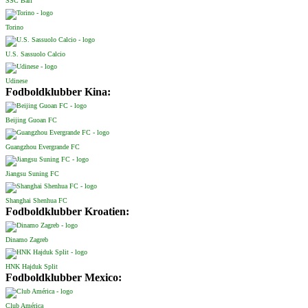
SSC Bari
Torino
U.S. Sassuolo Calcio
Udinese
Fodboldklubber Kina:
Beijing Guoan FC
Guangzhou Evergrande FC
Jiangsu Suning FC
Shanghai Shenhua FC
Fodboldklubber Kroatien:
Dinamo Zagreb
HNK Hajduk Split
Fodboldklubber Mexico:
Club América