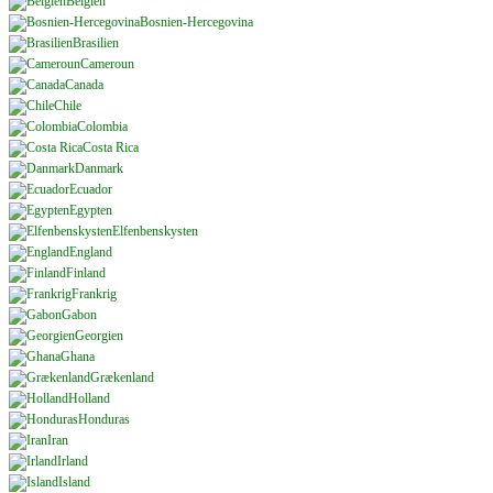
Belgien
Bosnien-Hercegovina
Brasilien
Cameroun
Canada
Chile
Colombia
Costa Rica
Danmark
Ecuador
Egypten
Elfenbenskysten
England
Finland
Frankrig
Gabon
Georgien
Ghana
Grækenland
Holland
Honduras
Iran
Irland
Island