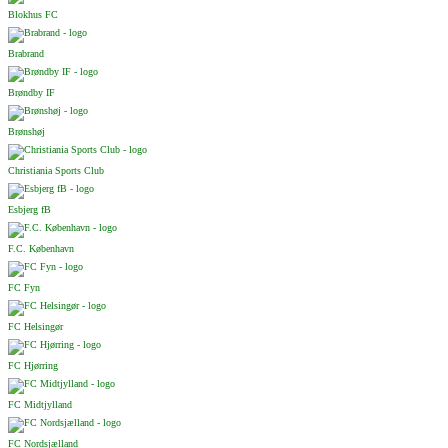
Blokhus FC
Brabrand
Brøndby IF
Brønshøj
Christiania Sports Club
Esbjerg fB
F.C. København
FC Fyn
FC Helsingør
FC Hjørring
FC Midtjylland
FC Nordsjælland