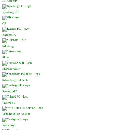
NF Academy
Nykøbing FC
OB
Randers FC
Silkeborg
Skive
Skovshoved IF
Sønderborg Boldklub
SønderjyskE
Thisted FC
Vejle Boldklub Kolding
Vendsyssel