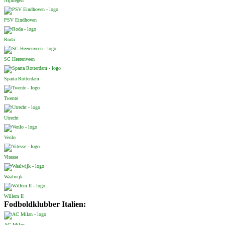
Nijmegen
PSV Eindhoven
Roda
SC Heerenveen
Sparta Rotterdam
Twente
Utrecht
Venlo
Vitesse
Waalwijk
Willem II
Fodboldklubber Italien:
AC Milan