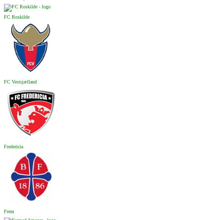
FC Roskilde
FC Vestsjælland
Fredericia
Frem