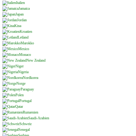
Italien
Jamaica
Japan
Jordan
Kina
Kroatien
Letland
Marokko
Mexico
Monaco
New Zealand
Niger
Nigeria
Nordkorea
Norge
Paraguay
Polen
Portugal
Qatar
Rumænien
Saudi-Arabien
Schweiz
Senegal
Serbien