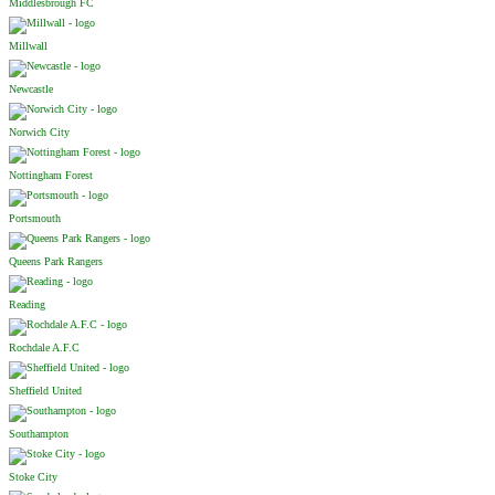
Middlesbrough FC
Millwall
Newcastle
Norwich City
Nottingham Forest
Portsmouth
Queens Park Rangers
Reading
Rochdale A.F.C
Sheffield United
Southampton
Stoke City