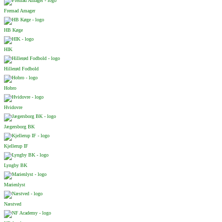
Fremad Amager
HB Køge
HIK
Hillerød Fodbold
Hobro
Hvidovre
Jægersborg BK
Kjellerup IF
Lyngby BK
Marienlyst
Næstved