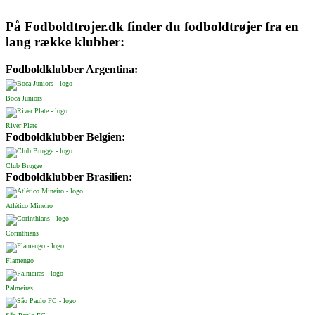
På Fodboldtrojer.dk finder du fodboldtrøjer fra en
lang række klubber:
Fodboldklubber Argentina:
Boca Juniors
River Plate
Fodboldklubber Belgien:
Club Brugge
Fodboldklubber Brasilien:
Atlético Mineiro
Corinthians
Flamengo
Palmeiras