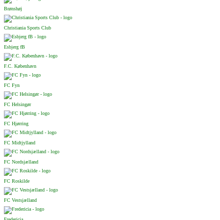
Brønshøj
Christiania Sports Club
Esbjerg fB
F.C. København
FC Fyn
FC Helsingør
FC Hjørring
FC Midtjylland
FC Nordsjælland
FC Roskilde
FC Vestsjælland
Fredericia