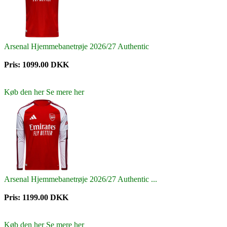
Arsenal Hjemmebanetrøje 2026/27 Authentic
Pris: 1099.00 DKK
Køb den her
Se mere her
Arsenal Hjemmebanetrøje 2026/27 Authentic ...
Pris: 1199.00 DKK
Køb den her
Se mere her