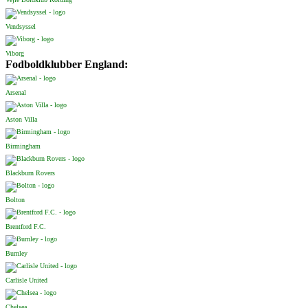
Vendsyssel
Viborg
Fodboldklubber England:
Arsenal
Aston Villa
Birmingham
Blackburn Rovers
Bolton
Brentford F.C.
Burnley
Carlisle United
Chelsea