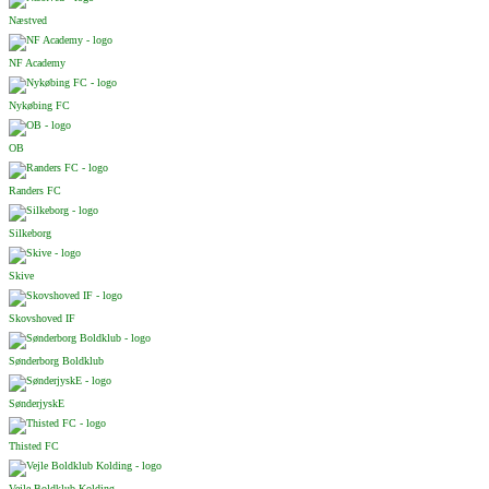
Næstved
NF Academy
Nykøbing FC
OB
Randers FC
Silkeborg
Skive
Skovshoved IF
Sønderborg Boldklub
SønderjyskE
Thisted FC
Vejle Boldklub Kolding