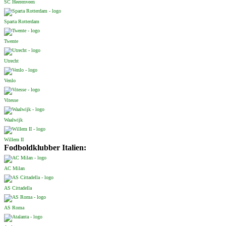
SC Heerenveen
Sparta Rotterdam
Twente
Utrecht
Venlo
Vitesse
Waalwijk
Willem II
Fodboldklubber Italien:
AC Milan
AS Cittadella
AS Roma