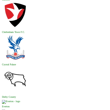
Cheltenham Town F.C.
Crystal Palace
Derby County
Everton