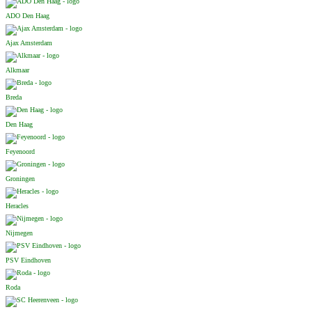
ADO Den Haag
Ajax Amsterdam
Alkmaar
Breda
Den Haag
Feyenoord
Groningen
Heracles
Nijmegen
PSV Eindhoven
Roda