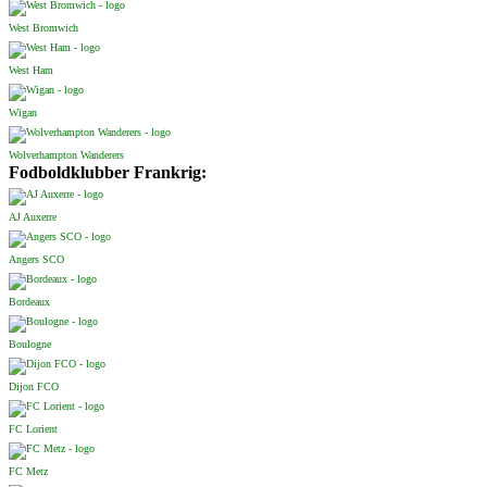
West Bromwich
West Ham
Wigan
Wolverhampton Wanderers
Fodboldklubber Frankrig:
AJ Auxerre
Angers SCO
Bordeaux
Boulogne
Dijon FCO
FC Lorient
FC Metz