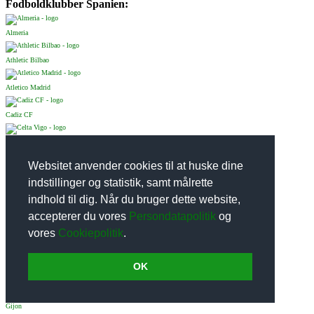
Fodboldklubber Spanien:
Almeria
Athletic Bilbao
Atletico Madrid
Cadiz CF
Celta Vigo
Websitet anvender cookies til at huske dine
Deportivo La Coruna
indstillinger og statistik, samt målrette
Eibar
indhold til dig. Når du bruger dette website,
accepterer du vores
Persondatapolitik
og
Espanyol
vores
Cookiepolitik
.
FC Barcelona
OK
Getafe
Gijon