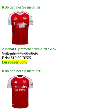
Køb den her
Se mere her
Arsenal Hjemmebanetrøje 2025/26
Vejl. pris: 749.00 DKK
Pris: 519.00 DKK
Du sparer 30%
Køb den her
Se mere her