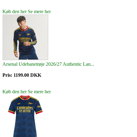
Køb den her
Se mere her
Arsenal Udebanetrøje 2026/27 Authentic Lan...
Pris: 1199.00 DKK
Køb den her
Se mere her