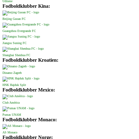
Udinese
Fodboldklubber Kina:
Beijing Guoan FC
Guangzhou Evergrande FC
Jiangsu Suning FC
Shanghai Shenhua FC
Fodboldklubber Kroatien:
Dinamo Zagreb
HNK Hajduk Split
Fodboldklubber Mexico:
Club América
Pumas UNAM
Fodboldklubber Monaco:
AS Monaco
Fodboldklubber Norge: