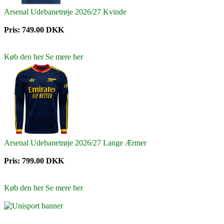
Arsenal Udebanetrøje 2026/27 Kvinde
Pris: 749.00 DKK
Køb den her
Se mere her
Arsenal Udebanetrøje 2026/27 Lange Ærmer
Pris: 799.00 DKK
Køb den her
Se mere her