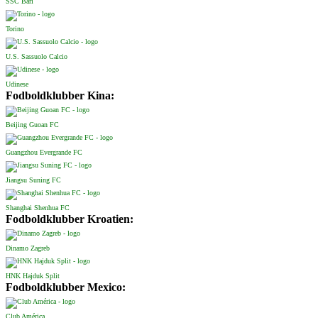
SSC Bari
Torino
U.S. Sassuolo Calcio
Udinese
Fodboldklubber Kina:
Beijing Guoan FC
Guangzhou Evergrande FC
Jiangsu Suning FC
Shanghai Shenhua FC
Fodboldklubber Kroatien:
Dinamo Zagreb
HNK Hajduk Split
Fodboldklubber Mexico:
Club América