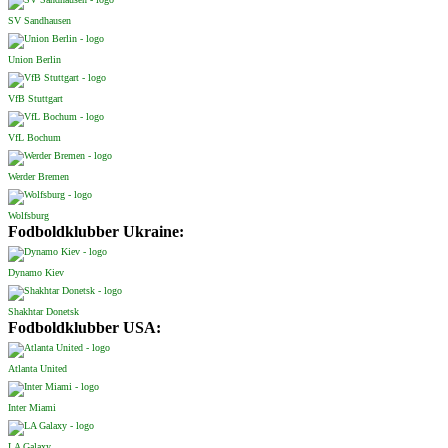
SV Sandhausen
Union Berlin
VfB Stuttgart
VfL Bochum
Werder Bremen
Wolfsburg
Fodboldklubber Ukraine:
Dynamo Kiev
Shakhtar Donetsk
Fodboldklubber USA:
Atlanta United
Inter Miami
LA Galaxy