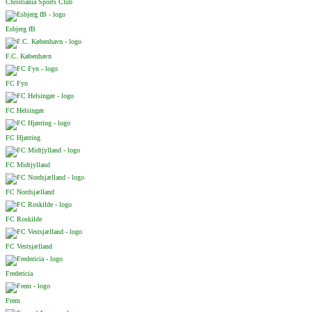
Christiania Sports Club
Esbjerg fB
F.C. København
FC Fyn
FC Helsingør
FC Hjørring
FC Midtjylland
FC Nordsjælland
FC Roskilde
FC Vestsjælland
Fredericia
Frem