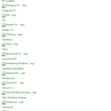
NF Academy
Nykøbing FC
OB
Randers FC
Silkeborg
Skive
Skovshoved IF
Sønderborg Boldklub
SønderjyskE
Thisted FC
Vejle Boldklub Kolding
Vendsyssel