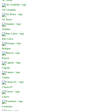
AC Milan
AS Cittadella
AS Roma
Atalanta
Bari Calcio
Bologna
Brescia
Cagliari
Catania
Cesena FC
Chievo
Fiorentina