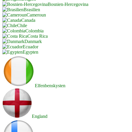
Bosnien-Hercegovina
Brasilien
Cameroun
Canada
Chile
Colombia
Costa Rica
Danmark
Ecuador
Egypten
Elfenbenskysten
England