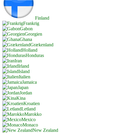
Finland
Frankrig
Gabon
Georgien
Ghana
Grækenland
Holland
Honduras
Iran
Irland
Island
Italien
Jamaica
Japan
Jordan
Kina
Kroatien
Letland
Marokko
Mexico
Monaco
New Zealand