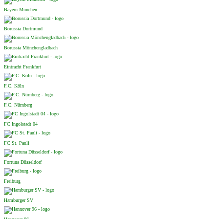
Bayern München
Borussia Dortmund
Borussia Mönchengladbach
Eintracht Frankfurt
F.C. Köln
F.C. Nürnberg
FC Ingolstadt 04
FC St. Pauli
Fortuna Düsseldorf
Freiburg
Hamburger SV