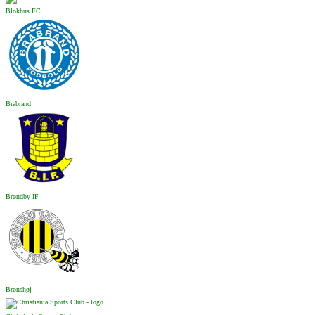
Blokhus FC
Brabrand
Brøndby IF
Brønshøj