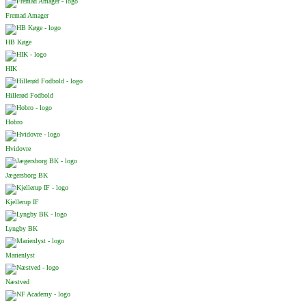
Fremad Amager
HB Køge
HIK
Hillerød Fodbold
Hobro
Hvidovre
Jægersborg BK
Kjellerup IF
Lyngby BK
Marienlyst
Næstved