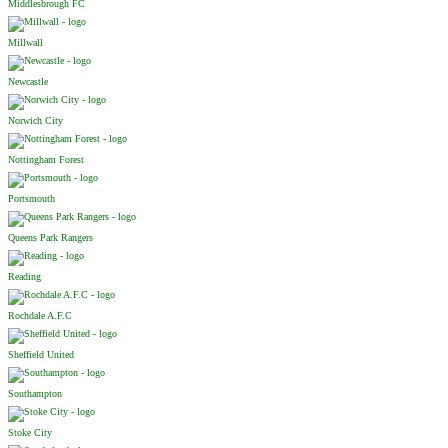
Middlesbrough FC
Millwall
Newcastle
Norwich City
Nottingham Forest
Portsmouth
Queens Park Rangers
Reading
Rochdale A.F.C
Sheffield United
Southampton
Stoke City