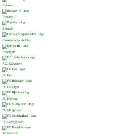
Brabrand
Brøndby IF
Brønshøj
Christiania Sports Club
Esbjerg fB
F.C. København
FC Fyn
FC Helsingør
FC Hjørring
FC Midtjylland
FC Nordsjælland
FC Roskilde