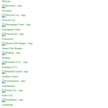
Millwall
Newcastle
Norwich City
Nottingham Forest
Portsmouth
Queens Park Rangers
Reading
Rochdale A.F.C
Sheffield United
Southampton
Stoke City
Sunderland