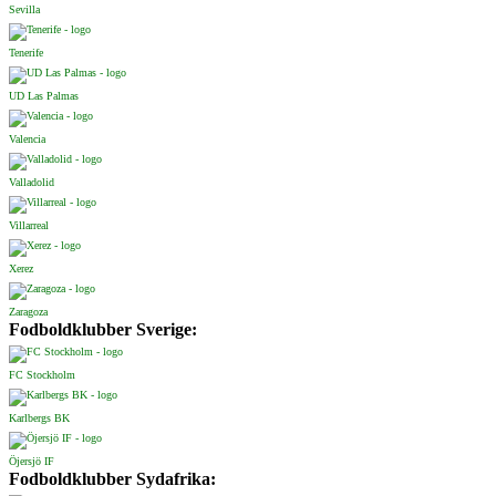
Sevilla
Tenerife
UD Las Palmas
Valencia
Valladolid
Villarreal
Xerez
Zaragoza
Fodboldklubber Sverige:
FC Stockholm
Karlbergs BK
Öjersjö IF
Fodboldklubber Sydafrika: