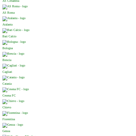
AS Cittadella
AS Roma
Atalanta
Bari Calcio
Bologna
Brescia
Cagliari
Catania
Cesena FC
Chievo
Fiorentina
Genoa