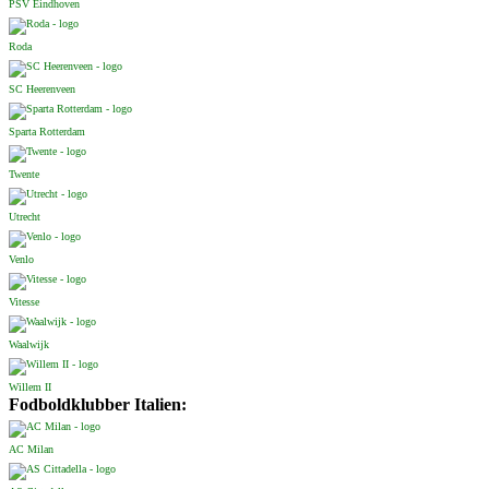
PSV Eindhoven
Roda
SC Heerenveen
Sparta Rotterdam
Twente
Utrecht
Venlo
Vitesse
Waalwijk
Willem II
Fodboldklubber Italien:
AC Milan