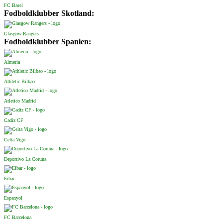
FC Basel
Fodboldklubber Skotland:
Glasgow Rangers
Fodboldklubber Spanien:
Almeria
Athletic Bilbao
Atletico Madrid
Cadiz CF
Celta Vigo
Deportivo La Coruna
Eibar
Espanyol
FC Barcelona