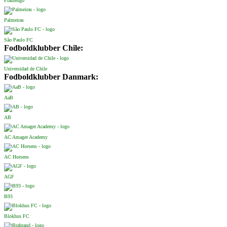
Flamengo
Palmeiras
São Paulo FC
Fodboldklubber Chile:
Universidad de Chile
Fodboldklubber Danmark:
AaB
AB
AC Amager Academy
AC Horsens
AGF
B93
Blokhus FC