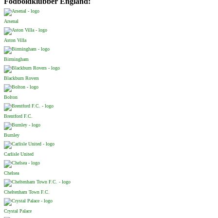
Fodboldklubber England:
Arsenal
Aston Villa
Birmingham
Blackburn Rovers
Bolton
Brentford F.C.
Burnley
Carlisle United
Chelsea
Cheltenham Town F.C.
Crystal Palace