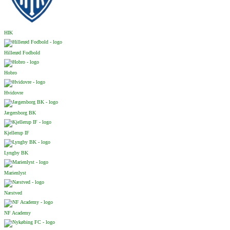
HIK
Hillerød Fodbold
Hobro
Hvidovre
Jægersborg BK
Kjellerup IF
Lyngby BK
Marienlyst
Næstved
NF Academy