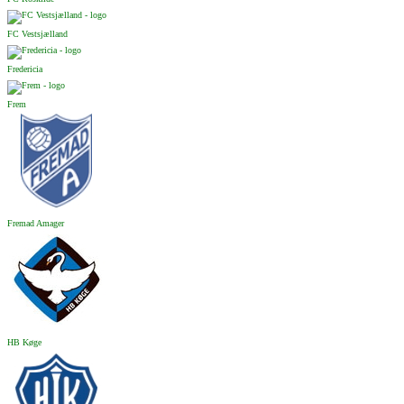
FC Vestsjælland
Fredericia
Frem
Fremad Amager
HB Køge