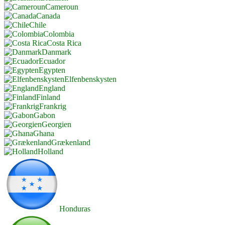
Cameroun
Canada
Chile
Colombia
Costa Rica
Danmark
Ecuador
Egypten
Elfenbenskysten
England
Finland
Frankrig
Gabon
Georgien
Ghana
Grækenland
Holland
Honduras