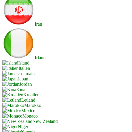
Iran
Irland
Island
Italien
Jamaica
Japan
Jordan
Kina
Kroatien
Letland
Marokko
Mexico
Monaco
New Zealand
Niger
Nigeria