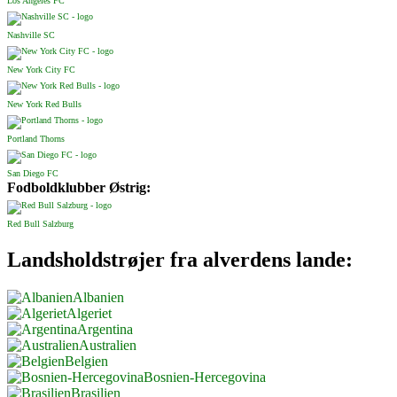
Los Angeles FC
Nashville SC
New York City FC
New York Red Bulls
Portland Thorns
San Diego FC
Fodboldklubber Østrig:
Red Bull Salzburg
Landsholdstrøjer fra alverdens lande:
Albanien
Algeriet
Argentina
Australien
Belgien
Bosnien-Hercegovina
Brasilien