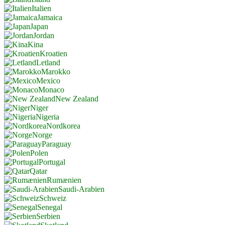
Italien
Jamaica
Japan
Jordan
Kina
Kroatien
Letland
Marokko
Mexico
Monaco
New Zealand
Niger
Nigeria
Nordkorea
Norge
Paraguay
Polen
Portugal
Qatar
Rumænien
Saudi-Arabien
Schweiz
Senegal
Serbien