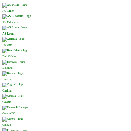
AC Milan
AS Cittadella
AS Roma
Atalanta
Bari Calcio
Bologna
Brescia
Cagliari
Catania
Cesena FC
Chievo