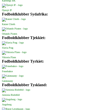
Karlbergs BK
Öjersjö IF
Fodboldklubber Sydafrika:
Kaizer Chiefs
Orlando Pirates
Fodboldklubber Tjekkiet:
Slavia Prag
Viktoria Plzen
Fodboldklubber Tyrkiet:
Fenerbahce
Galatasaray
Fodboldklubber Tyskland:
Arminia Bielefeld
Augsburg