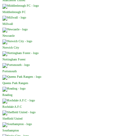
Manchester United
Middlesbrough FC
Millwall
Newcastle
Norwich City
Nottingham Forest
Portsmouth
Queens Park Rangers
Reading
Rochdale A.F.C
Sheffield United
Southampton