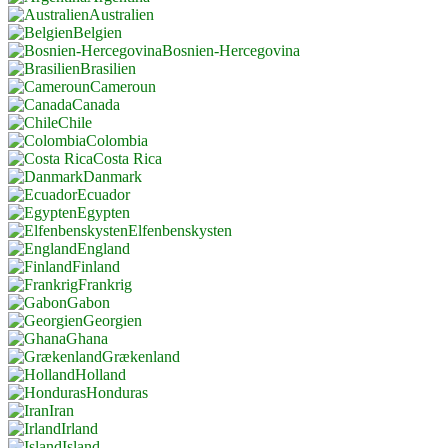
Australien
Belgien
Bosnien-Hercegovina
Brasilien
Cameroun
Canada
Chile
Colombia
Costa Rica
Danmark
Ecuador
Egypten
Elfenbenskysten
England
Finland
Frankrig
Gabon
Georgien
Ghana
Grækenland
Holland
Honduras
Iran
Irland
Island