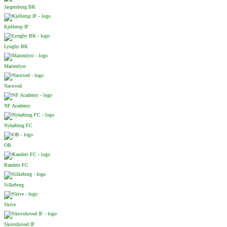
Jægersborg BK
Kjellerup IF
Lyngby BK
Marienlyst
Næstved
NF Academy
Nykøbing FC
OB
Randers FC
Silkeborg
Skive
Skovshoved IF