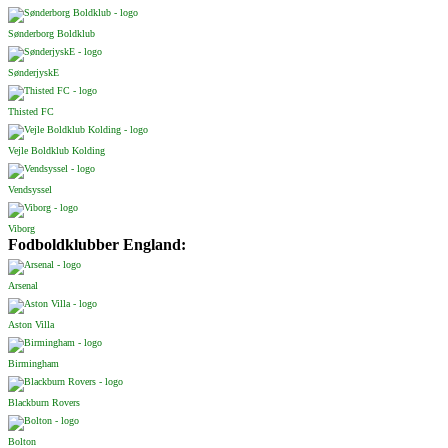
Sønderborg Boldklub
SønderjyskE
Thisted FC
Vejle Boldklub Kolding
Vendsyssel
Viborg
Fodboldklubber England:
Arsenal
Aston Villa
Birmingham
Blackburn Rovers
Bolton