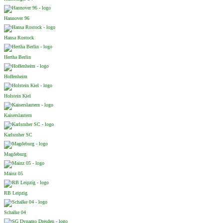
Hannover 96
Hansa Rostock
Hertha Berlin
Hoffenheim
Holstein Kiel
Kaiserslautern
Karlsruher SC
Magdeburg
Mainz 05
RB Leipzig
Schalke 04