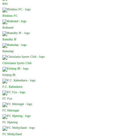
B93
Blokhus FC
Brabrand
Brøndby IF
Brønshøj
Christiania Sports Club
Esbjerg fB
F.C. København
FC Fyn
FC Helsingør
FC Hjørring
FC Midtjylland