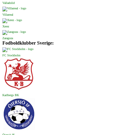
Valladolid
Villarreal
Xerez
Zaragoza
Fodboldklubber Sverige:
FC Stockholm
Karlbergs BK
Öjersjö IF