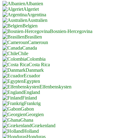
Albanien
Algeriet
Argentina
Australien
Belgien
Bosnien-Hercegovina
Brasilien
Cameroun
Canada
Chile
Colombia
Costa Rica
Danmark
Ecuador
Egypten
Elfenbenskysten
England
Finland
Frankrig
Gabon
Georgien
Ghana
Grækenland
Holland
Honduras