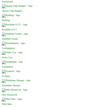
Portsmouth
Queens Park Rangers
Reading
Rochdale A.F.C
Sheffield United
Southampton
Stoke City
Sunderland
Swansea
Tottenham Hotspur
West Bromwich
West Ham