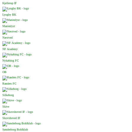
Kjellerup IF
Lyngby BK
Marienlyst
Næstved
NF Academy
Nykøbing FC
OB
Randers FC
Silkeborg
Skive
Skovshoved IF
Sønderborg Boldklub