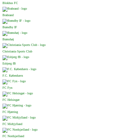
Blokhus FC
Brabrand
Brøndby IF
Brønshøj
Christiania Sports Club
Esbjerg fB
F.C. København
FC Fyn
FC Helsingør
FC Hjørring
FC Midtjylland
FC Nordsjælland