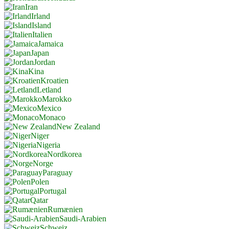
Iran
Irland
Island
Italien
Jamaica
Japan
Jordan
Kina
Kroatien
Letland
Marokko
Mexico
Monaco
New Zealand
Niger
Nigeria
Nordkorea
Norge
Paraguay
Polen
Portugal
Qatar
Rumænien
Saudi-Arabien
Schweiz