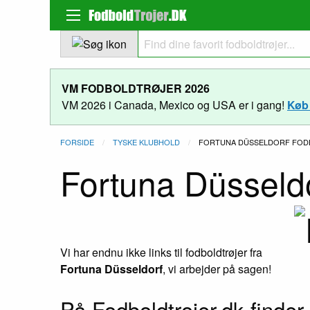
VM FODBOLDTRØJER 2026
VM 2026 i Canada, Mexico og USA er i gang!
Køb 
FORSIDE
TYSKE KLUBHOLD
NUVÆRENDE:
FORTUNA DÜSSELDORF FOD
Fortuna Düsseldo
Vi har endnu ikke links til fodboldtrøjer fra
Fortuna Düsseldorf
, vi arbejder på sagen!
På Fodboldtrojer.dk finder