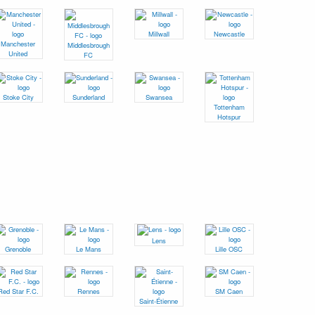
Millwall
Newcastle
Manchester
Middlesbrough
United
FC
Stoke City
Sunderland
Swansea
Tottenham
Hotspur
Lens
Grenoble
Le Mans
Lille OSC
Red Star F.C.
Rennes
SM Caen
Saint-Étienne