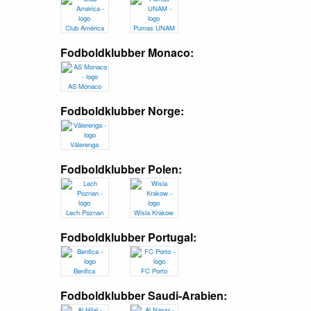
Club América
Pumas UNAM
Fodboldklubber Monaco:
AS Monaco
Fodboldklubber Norge:
Vålerenga
Fodboldklubber Polen:
Lech Poznan
Wisla Krakow
Fodboldklubber Portugal:
Benfica
FC Porto
Fodboldklubber Saudi-Arabien: