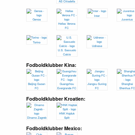
AS Cittadella
Inter
Genoa
Juventus
Hellas Verona
FC
Torino
Udinese
U.S. Sassuolo
Calcio
Fodboldklubber Kina:
Beijing Guoan
Guangzhou
Jiangsu Suning
Shanghai
FC
Evergrande FC
FC
Shenhua FC
Fodboldklubber Kroatien:
HNK Hajduk
Dinamo Zagreb
Split
Fodboldklubber Mexico: