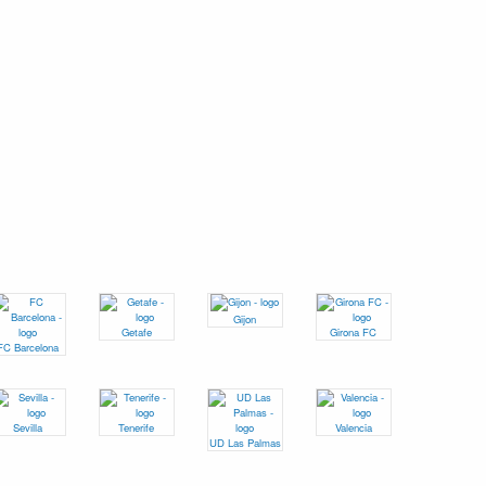
Gijon
Getafe
Girona FC
FC Barcelona
Sevilla
Tenerife
Valencia
UD Las Palmas