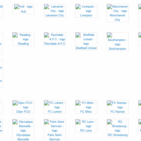
Hull
Leicester City
Liverpool
Manchester
City
Reading
Rochdale A.F.C
k
Sheffield United
Southampton
on
Dijon FCO
FC Lorient
FC Metz
FC Nantes
on
RC Lens
Olympique
Paris Saint
RC Strasbourg
Marseille
Germain