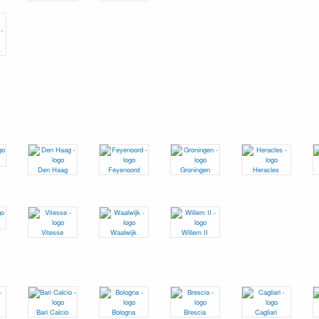
s
Den Haag
Feyenoord
Groningen
Heracles
Vitesse
Waalwijk
Willem II
Bari Calcio
Bologna
Brescia
Cagliari