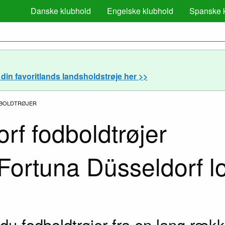
Danske klubhold
Engelske klubhold
Spanske 
din favoritlands landsholdstrøje her >>
BOLDTRØJER
rf fodboldtrøjer
 du fodboldtrøjer fra en lang rækk