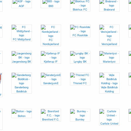
AGF
B93
Blokhus FC
Brabrand
FC Roskilde
FC Midtjylland
FC
FC
Nordsjælland
Vestsjælland
Jægersborg BK
Kjellerup IF
Lyngby BK
Marienlyst
SønderjyskE
Thisted FC
Sønderborg
Vejle Boldklub
Boldklub
Kolding
IF
Bolton
Brentford F.C.
Burnley
Carlisle United