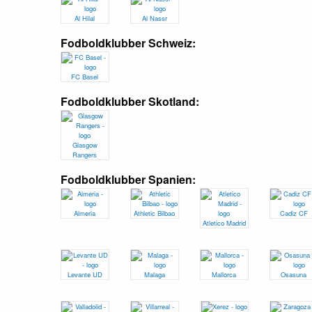
Al Hilal
Al Nassr
Fodboldklubber Schweiz:
FC Basel
Fodboldklubber Skotland:
Glasgow
Rangers
Fodboldklubber Spanien:
Almeria
Athletic Bilbao
Cadiz CF
Atletico Madrid
Levante UD
Malaga
Mallorca
Osasuna