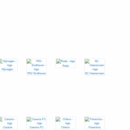
Roda
Nijmegen
PSV Eindhoven
SC Heerenveen
Catania
Cesena FC
Chievo
Fiorentina