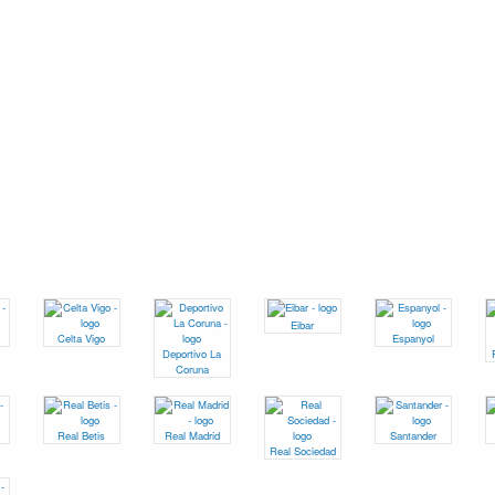
Eibar
Celta Vigo
Espanyol
Deportivo La
Coruna
Real Betis
Real Madrid
Santander
Real Sociedad