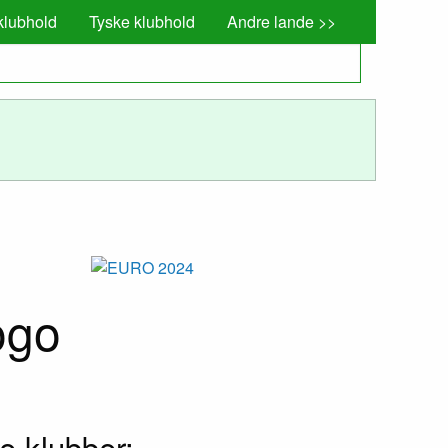
klubhold
Tyske klubhold
Andre lande >>
e klubber: