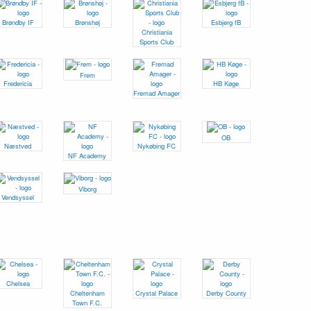
Brøndby IF
Brønshøj
Esbjerg fB
Christiania
Sports Club
Frem
Fredericia
HB Køge
Fremad Amager
OB
Næstved
Nykøbing FC
NF Academy
Viborg
Vendsyssel
Chelsea
Cheltenham
Crystal Palace
Derby County
Town F.C.