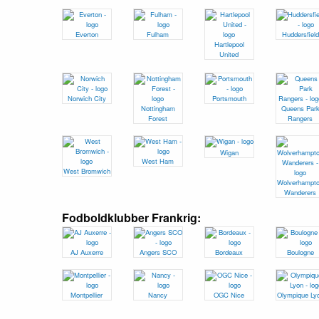
Everton
Fulham
Huddersfield
Hartlepool
United
Norwich City
Portsmouth
Nottingham
Queens Par
Forest
Rangers
Wigan
West Ham
West Bromwich
Wolverhampt
Wanderers
Fodboldklubber Frankrig:
AJ Auxerre
Angers SCO
Bordeaux
Boulogne
Montpellier
Nancy
OGC Nice
Olympique Ly