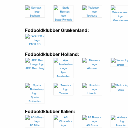
Sochaux
Toulouse
Stade Rennais
Valencienne
Fodboldklubber Grækenland:
PAOK FC
Fodboldklubber Holland:
Breda
ADO Den Haag
Alkmaar
Ajax
Amsterdam
Venlo
Twente
Utrecht
Sparta
Rotterdam
Fodboldklubber Italien:
AC Milan
AS Roma
Atalanta