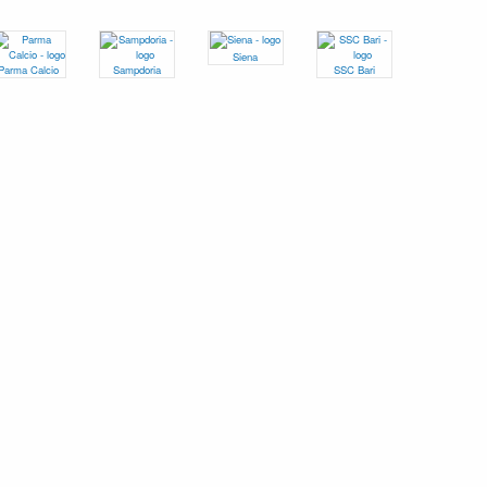
Siena
Parma Calcio
Sampdoria
SSC Bari