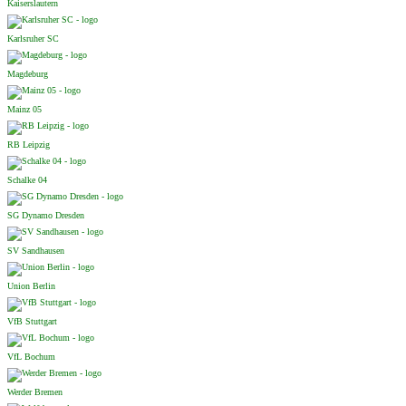
Kaiserslautern
Karlsruher SC
Magdeburg
Mainz 05
RB Leipzig
Schalke 04
SG Dynamo Dresden
SV Sandhausen
Union Berlin
VfB Stuttgart
VfL Bochum
Werder Bremen