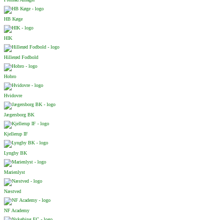
HB Køge
HIK
Hillerød Fodbold
Hobro
Hvidovre
Jægersborg BK
Kjellerup IF
Lyngby BK
Marienlyst
Næstved
NF Academy