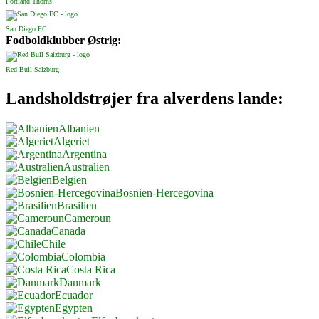
Portland Thorns
San Diego FC
Fodboldklubber Østrig:
Red Bull Salzburg
Landsholdstrøjer fra alverdens lande:
Albanien
Algeriet
Argentina
Australien
Belgien
Bosnien-Hercegovina
Brasilien
Cameroun
Canada
Chile
Colombia
Costa Rica
Danmark
Ecuador
Egypten