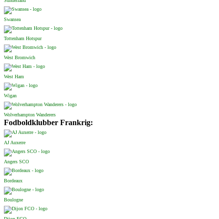
Sunderland
Swansea
Tottenham Hotspur
West Bromwich
West Ham
Wigan
Wolverhampton Wanderers
Fodboldklubber Frankrig:
AJ Auxerre
Angers SCO
Bordeaux
Boulogne
Dijon FCO