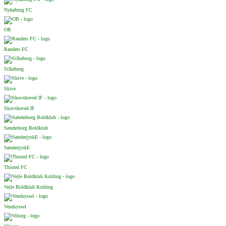
Nykøbing FC
OB
Randers FC
Silkeborg
Skive
Skovshoved IF
Sønderborg Boldklub
SønderjyskE
Thisted FC
Vejle Boldklub Kolding
Vendsyssel