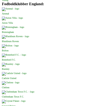
Viborg
Fodboldklubber England:
Arsenal
Aston Villa
Birmingham
Blackburn Rovers
Bolton
Brentford F.C.
Burnley
Carlisle United
Chelsea
Cheltenham Town F.C.
Crystal Palace