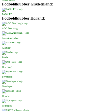
Valenciennes
Fodboldklubber Grækenland:
PAOK FC
Fodboldklubber Holland:
ADO Den Haag
Ajax Amsterdam
Alkmaar
Breda
Den Haag
Feyenoord
Groningen
Heracles
Nijmegen