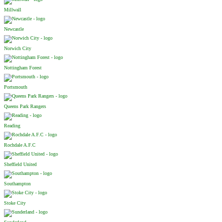
Millwall
Newcastle
Norwich City
Nottingham Forest
Portsmouth
Queens Park Rangers
Reading
Rochdale A.F.C
Sheffield United
Southampton
Stoke City