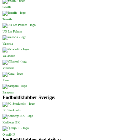
Sevilla
Tenerife
UD Las Palmas
Valencia
Valladolid
Villarreal
Xerez
Zaragoza
Fodboldklubber Sverige:
FC Stockholm
Karlbergs BK
Öjersjö IF
Fodboldklubber Sydafrika: