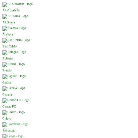
AS Cittadella
AS Roma
Atalanta
Bari Calcio
Bologna
Brescia
Cagliari
Catania
Cesena FC
Chievo
Fiorentina