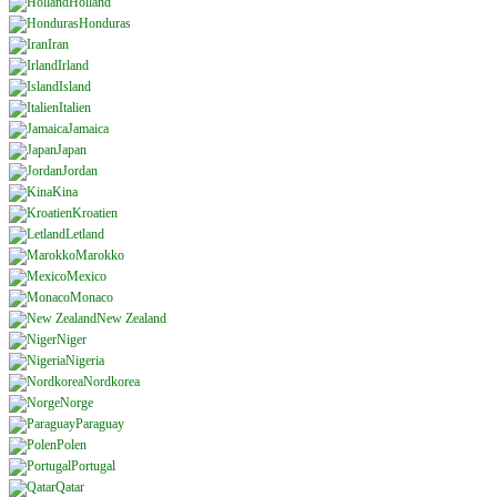
Holland
Honduras
Iran
Irland
Island
Italien
Jamaica
Japan
Jordan
Kina
Kroatien
Letland
Marokko
Mexico
Monaco
New Zealand
Niger
Nigeria
Nordkorea
Norge
Paraguay
Polen
Portugal
Qatar