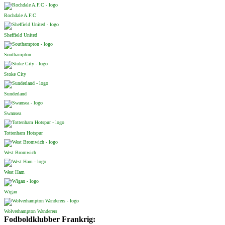
Rochdale A.F.C
Sheffield United
Southampton
Stoke City
Sunderland
Swansea
Tottenham Hotspur
West Bromwich
West Ham
Wigan
Wolverhampton Wanderers
Fodboldklubber Frankrig: