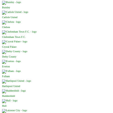
Burnley
Carlisle United
Chelsea
Cheltenham Town F.C.
Crystal Palace
Derby County
Everton
Fulham
Hartlepool United
Huddersfield
Hull