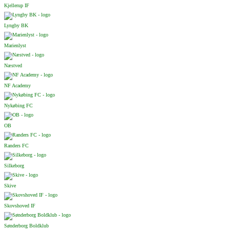
Kjellerup IF
Lyngby BK
Marienlyst
Næstved
NF Academy
Nykøbing FC
OB
Randers FC
Silkeborg
Skive
Skovshoved IF
Sønderborg Boldklub