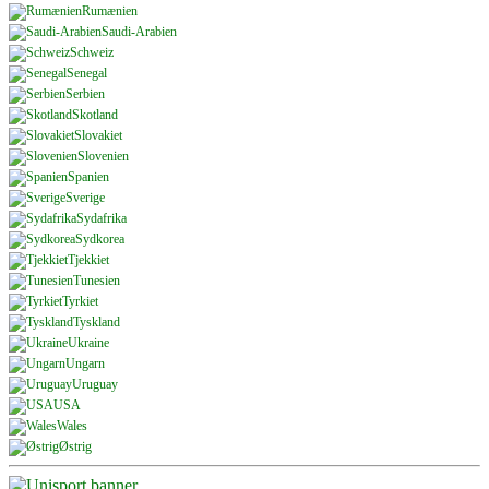
Rumænien
Saudi-Arabien
Schweiz
Senegal
Serbien
Skotland
Slovakiet
Slovenien
Spanien
Sverige
Sydafrika
Sydkorea
Tjekkiet
Tunesien
Tyrkiet
Tyskland
Ukraine
Ungarn
Uruguay
USA
Wales
Østrig