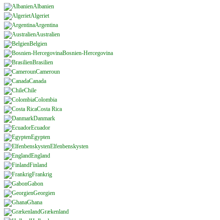
Albanien
Algeriet
Argentina
Australien
Belgien
Bosnien-Hercegovina
Brasilien
Cameroun
Canada
Chile
Colombia
Costa Rica
Danmark
Ecuador
Egypten
Elfenbenskysten
England
Finland
Frankrig
Gabon
Georgien
Ghana
Grækenland