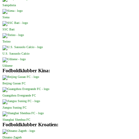
Sampdoria
Siena
SSC Bari
Torino
U.S. Sassuolo Calcio
Udinese
Fodboldklubber Kina:
Beijing Guoan FC
Guangzhou Evergrande FC
Jiangsu Suning FC
Shanghai Shenhua FC
Fodboldklubber Kroatien:
Dinamo Zagreb