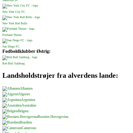
Nashville SC
New York City FC
New York Red Bulls
Portland Thorns
San Diego FC
Fodboldklubber Østrig:
Red Bull Salzburg
Landsholdstrøjer fra alverdens lande:
Albanien
Algeriet
Argentina
Australien
Belgien
Bosnien-Hercegovina
Brasilien
Cameroun