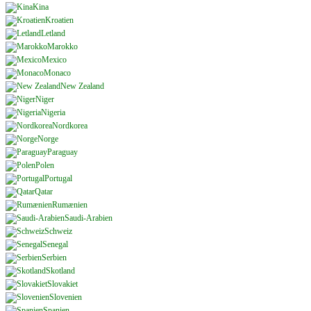
Kina
Kroatien
Letland
Marokko
Mexico
Monaco
New Zealand
Niger
Nigeria
Nordkorea
Norge
Paraguay
Polen
Portugal
Qatar
Rumænien
Saudi-Arabien
Schweiz
Senegal
Serbien
Skotland
Slovakiet
Slovenien
Spanien