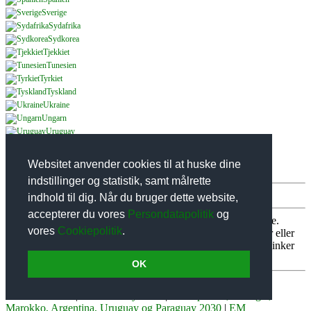
Sverige
Sydafrika
Sydkorea
Tjekkiet
Tunesien
Tyrkiet
Tyskland
Ukraine
Ungarn
Uruguay
USA
Wales
Websitet anvender cookies til at huske dine
Østrig
indstillinger og statistik, samt målrette
indhold til dig. Når du bruger dette website,
accepterer du vores
Persondatapolitik
og
OBS:
alle priser og produkter der vises på siden er vejledende.
vores
Cookiepolitik
.
Fodboldtrojer.dk kan ikke holdes til ansvar for hverken priser eller
evt. udsolgte varer. Vi forhandler ikke nogle produkter, men linker
kun videre til forhandlere af fodboldtrøjer.
OK
Sitemap
, copyright 2009-2026,
Om Fodboldtrojer.dk
|
Alle
fodboldklubber
|
Black Friday 2026
|
VM Spanien, Portugal,
Marokko, Argentina, Uruguay og Paraguay 2030
|
EM