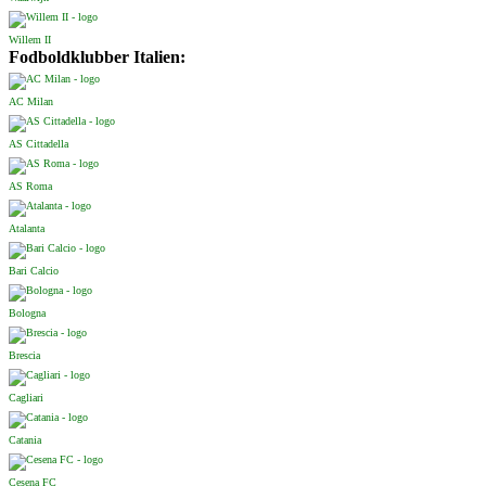
Willem II
Fodboldklubber Italien:
AC Milan
AS Cittadella
AS Roma
Atalanta
Bari Calcio
Bologna
Brescia
Cagliari
Catania
Cesena FC