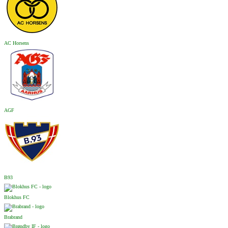
AC Horsens
AGF
B93
Blokhus FC
Brabrand