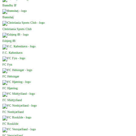
Brøndby IF
Brønshøj
Christiania Sports Club
Esbjerg fB
F.C. København
FC Fyn
FC Helsingør
FC Hjørring
FC Midtjylland
FC Nordsjælland
FC Roskilde
FC Vestsjælland