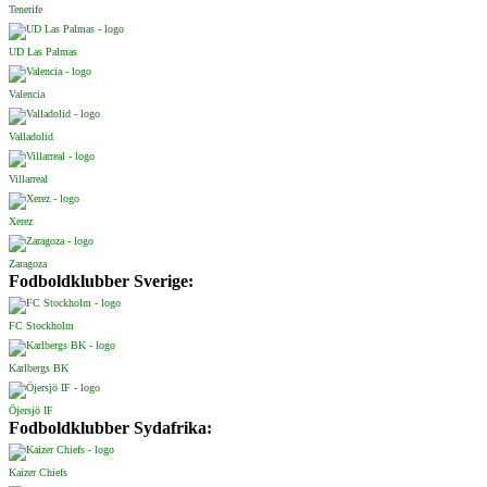
Tenerife
UD Las Palmas
Valencia
Valladolid
Villarreal
Xerez
Zaragoza
Fodboldklubber Sverige:
FC Stockholm
Karlbergs BK
Öjersjö IF
Fodboldklubber Sydafrika:
Kaizer Chiefs