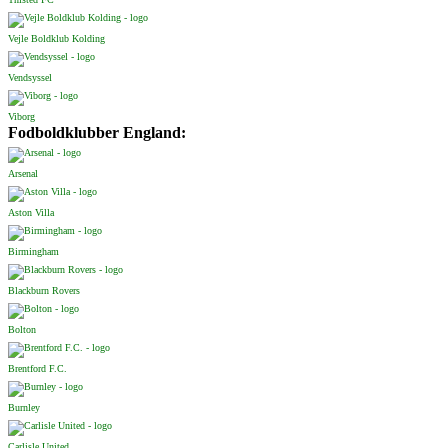
Vejle Boldklub Kolding
Vendsyssel
Viborg
Fodboldklubber England:
Arsenal
Aston Villa
Birmingham
Blackburn Rovers
Bolton
Brentford F.C.
Burnley
Carlisle United