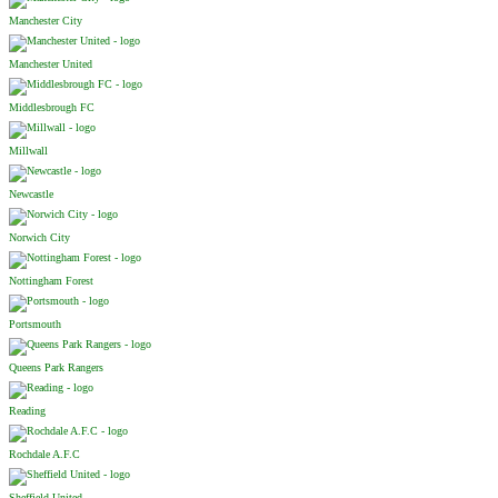
Manchester City
Manchester United
Middlesbrough FC
Millwall
Newcastle
Norwich City
Nottingham Forest
Portsmouth
Queens Park Rangers
Reading
Rochdale A.F.C
Sheffield United