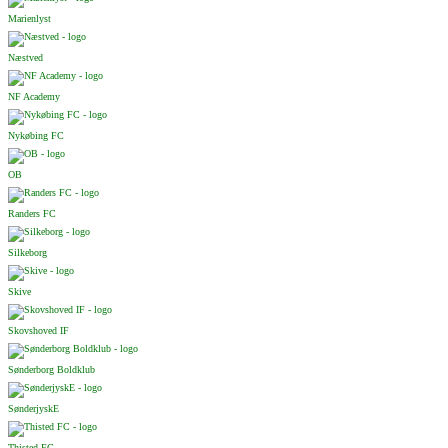
Marienlyst
Næstved
NF Academy
Nykøbing FC
OB
Randers FC
Silkeborg
Skive
Skovshoved IF
Sønderborg Boldklub
SønderjyskE
Thisted FC