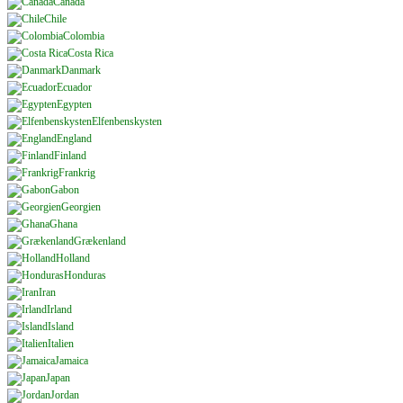
Canada
Chile
Colombia
Costa Rica
Danmark
Ecuador
Egypten
Elfenbenskysten
England
Finland
Frankrig
Gabon
Georgien
Ghana
Grækenland
Holland
Honduras
Iran
Irland
Island
Italien
Jamaica
Japan
Jordan