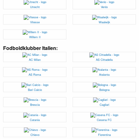
Utrecht
Venlo
Vitesse
Waalwijk
Willem II
Fodboldklubber Italien:
AC Milan
AS Cittadella
AS Roma
Atalanta
Bari Calcio
Bologna
Brescia
Cagliari
Catania
Cesena FC
Chievo
Fiorentina