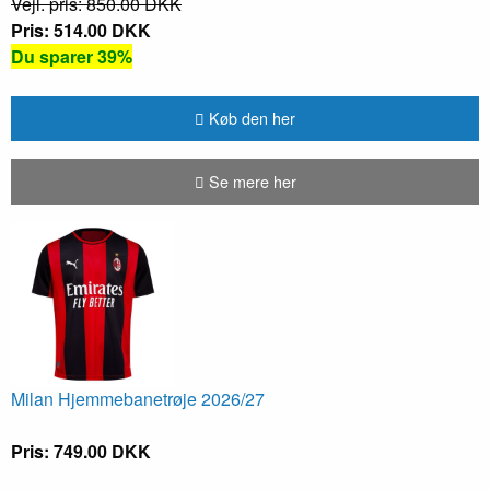
Vejl. pris: 850.00 DKK
Pris: 514.00 DKK
Du sparer 39%
Køb den her
Se mere her
Milan Hjemmebanetrøje 2026/27
Pris: 749.00 DKK