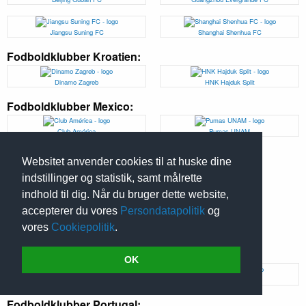
Jiangsu Suning FC
Shanghai Shenhua FC
Fodboldklubber Kroatien:
Dinamo Zagreb
HNK Hajduk Split
Fodboldklubber Mexico:
Club América
Pumas UNAM
Fodboldklubber Monaco:
Websitet anvender cookies til at huske dine
indstillinger og statistik, samt målrette
AS Monaco
indhold til dig. Når du bruger dette website,
Fodboldklubber Norge:
accepterer du vores
Persondatapolitik
og
vores
Cookiepolitik
.
Vålerenga
Fodboldklubber Polen:
OK
Lech Poznan
Wisla Krakow
Fodboldklubber Portugal: