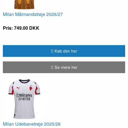
Milan Målmandstrøje 2026/27
Pris: 749.00 DKK
Køb den her
Se mere her
Milan Udebanetrøje 2025/26