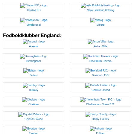
Thisted FC
Vejle Boldklub Kolding
Vendsyssel
Viborg
Fodboldklubber England:
Arsenal
Aston Villa
Birmingham
Blackburn Rovers
Bolton
Brentford F.C.
Burnley
Carlisle United
Chelsea
Cheltenham Town F.C.
Crystal Palace
Derby County
Everton
Fulham