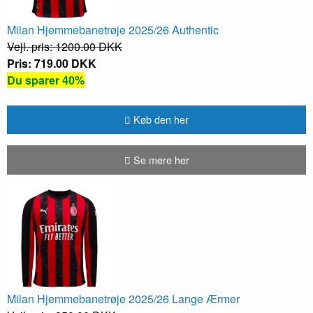
Milan Hjemmebanetrøje 2025/26 Authentic
Vejl. pris: 1200.00 DKK
Pris: 719.00 DKK
Du sparer 40%
Køb den her
Se mere her
Milan Hjemmebanetrøje 2025/26 Lange Ærmer