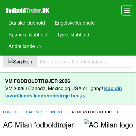
Danske klubhold
Engelske klubhold
Spanske klubhold
Tyske klubhold
Andre lande >>
VM FODBOLDTRØJER 2026
VM 2026 i Canada, Mexico og USA er i gang!
Køb din
favoritlands landsholdstrøje her >>
FORSIDE
ITALIENSKE KLUBHOLD
NUVÆRENDE:
AC MILAN FODBOLDTRØJER
AC Milan fodboldtrøjer