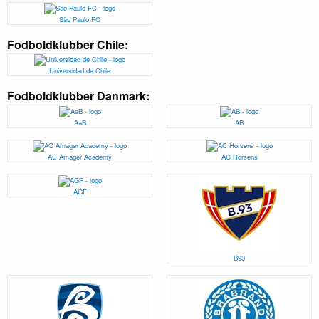
São Paulo FC
Fodboldklubber Chile:
Universidad de Chile
Fodboldklubber Danmark:
AaB
AB
AC Amager Academy
AC Horsens
AGF
B93