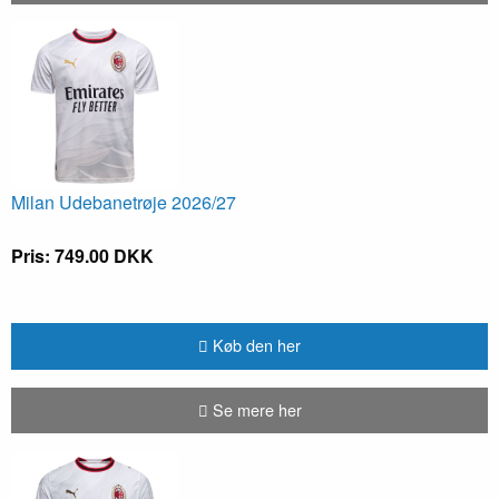
Milan Udebanetrøje 2026/27
Pris: 749.00 DKK
Køb den her
Se mere her