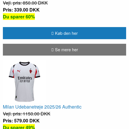
Vejl. pris: 850.00 DKK
Pris: 339.00 DKK
Du sparer 60%
Køb den her
Se mere her
Milan Udebanetrøje 2025/26 Authentic
Vejl. pris: 1150.00 DKK
Pris: 579.00 DKK
Du sparer 49%