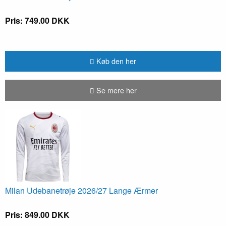
Pris: 749.00 DKK
Køb den her
Se mere her
Milan Udebanetrøje 2026/27 Lange Ærmer
Pris: 849.00 DKK