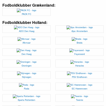
Fodboldklubber Grækenland:
PAOK FC
Fodboldklubber Holland:
ADO Den Haag
Ajax Amsterdam
Alkmaar
Breda
Den Haag
Feyenoord
Groningen
Heracles
Nijmegen
PSV Eindhoven
Roda
SC Heerenveen
Sparta Rotterdam
Twente