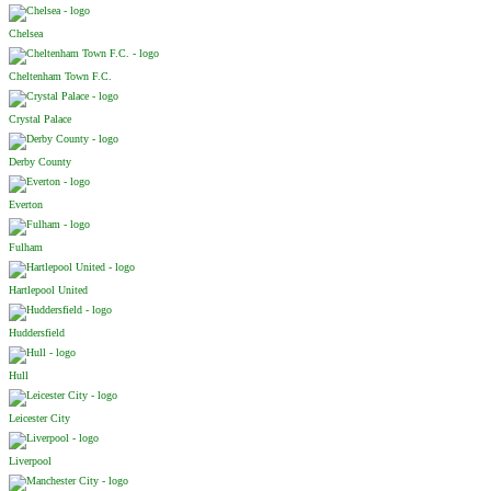
Chelsea
Cheltenham Town F.C.
Crystal Palace
Derby County
Everton
Fulham
Hartlepool United
Huddersfield
Hull
Leicester City
Liverpool