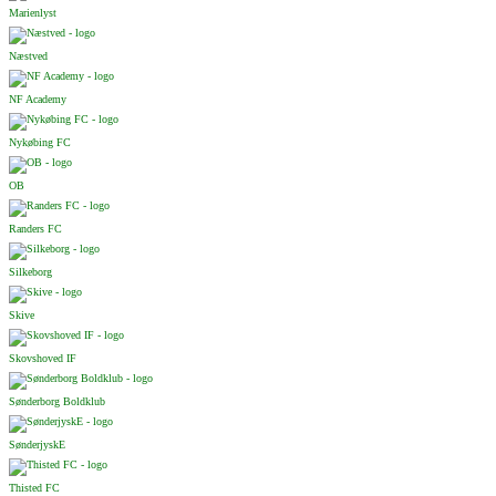
Marienlyst
Næstved
NF Academy
Nykøbing FC
OB
Randers FC
Silkeborg
Skive
Skovshoved IF
Sønderborg Boldklub
SønderjyskE
Thisted FC