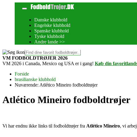
Danske klubhold
Engelske klubhold
Spanske klubhold
Tyske klubhold
Andre lande >>
VM FODBOLDTRØJER 2026
VM 2026 i Canada, Mexico og USA er i gang!
Køb din favoritland
Forside
brasilianske klubhold
Nuværende:
Atlético Mineiro fodboldtrøjer
Atlético Mineiro fodboldtrøjer
Vi har endnu ikke links til fodboldtrøjer fra
Atlético Mineiro
, vi arbe