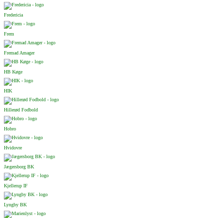
Fredericia
Frem
Fremad Amager
HB Køge
HIK
Hillerød Fodbold
Hobro
Hvidovre
Jægersborg BK
Kjellerup IF
Lyngby BK