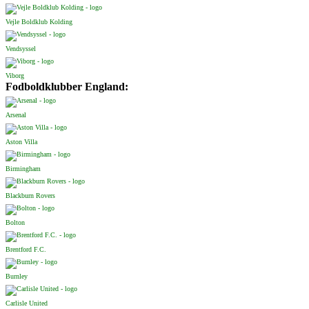
Vejle Boldklub Kolding
Vendsyssel
Viborg
Fodboldklubber England:
Arsenal
Aston Villa
Birmingham
Blackburn Rovers
Bolton
Brentford F.C.
Burnley
Carlisle United