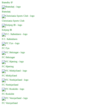
Brøndby IF
Brønshøj
Christiania Sports Club
Esbjerg fB
F.C. København
FC Fyn
FC Helsingør
FC Hjørring
FC Midtjylland
FC Nordsjælland
FC Roskilde
FC Vestsjælland