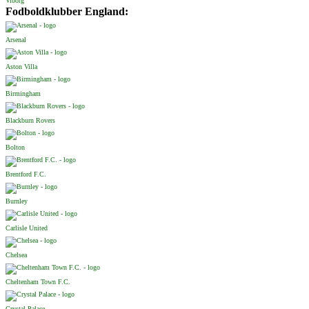
Viborg
Fodboldklubber England:
Arsenal
Aston Villa
Birmingham
Blackburn Rovers
Bolton
Brentford F.C.
Burnley
Carlisle United
Chelsea
Cheltenham Town F.C.
Crystal Palace