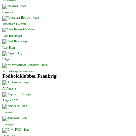
Sunderland
Swansea
Tottenham Hotspur
West Bromwich
West Ham
Wigan
Wolverhampton Wanderers
Fodboldklubber Frankrig:
AJ Auxerre
Angers SCO
Bordeaux
Boulogne
Dijon FCO