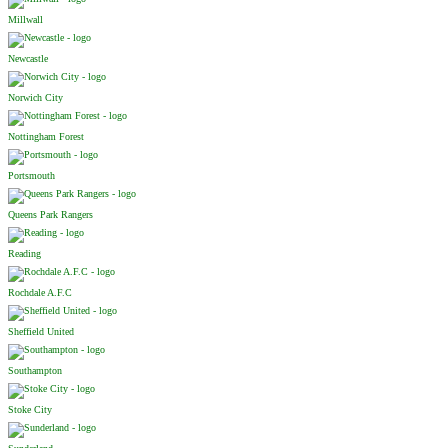
Millwall
Newcastle
Norwich City
Nottingham Forest
Portsmouth
Queens Park Rangers
Reading
Rochdale A.F.C
Sheffield United
Southampton
Stoke City