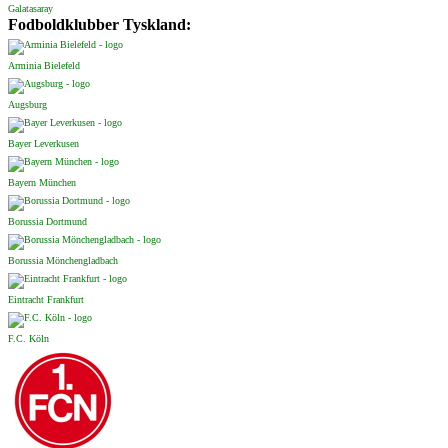
Galatasaray
Fodboldklubber Tyskland:
Arminia Bielefeld
Augsburg
Bayer Leverkusen
Bayern München
Borussia Dortmund
Borussia Mönchengladbach
Eintracht Frankfurt
F.C. Köln