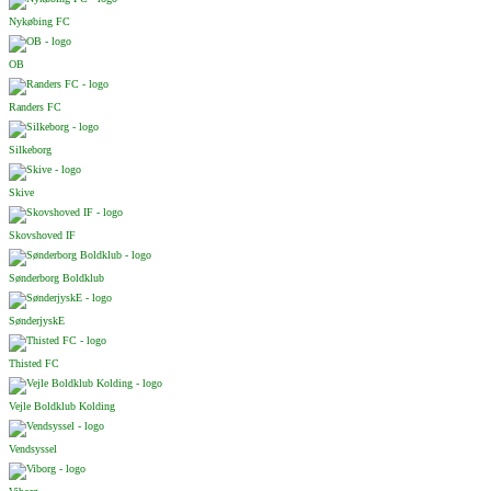
Nykøbing FC
OB
Randers FC
Silkeborg
Skive
Skovshoved IF
Sønderborg Boldklub
SønderjyskE
Thisted FC
Vejle Boldklub Kolding
Vendsyssel