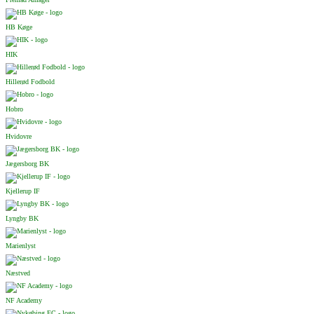
HB Køge
HIK
Hillerød Fodbold
Hobro
Hvidovre
Jægersborg BK
Kjellerup IF
Lyngby BK
Marienlyst
Næstved
NF Academy