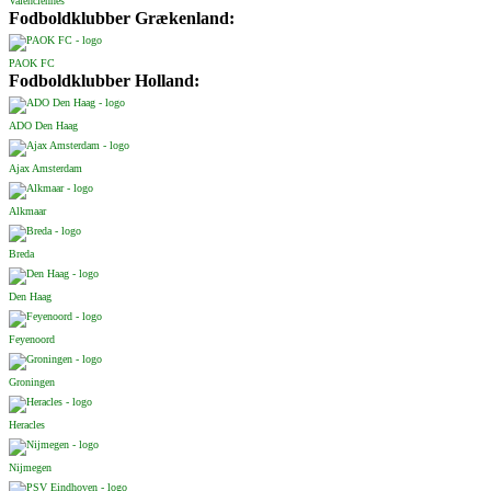
Valenciennes
Fodboldklubber Grækenland:
PAOK FC
Fodboldklubber Holland:
ADO Den Haag
Ajax Amsterdam
Alkmaar
Breda
Den Haag
Feyenoord
Groningen
Heracles
Nijmegen