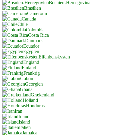
Bosnien-Hercegovina
Brasilien
Cameroun
Canada
Chile
Colombia
Costa Rica
Danmark
Ecuador
Egypten
Elfenbenskysten
England
Finland
Frankrig
Gabon
Georgien
Ghana
Grækenland
Holland
Honduras
Iran
Irland
Island
Italien
Jamaica