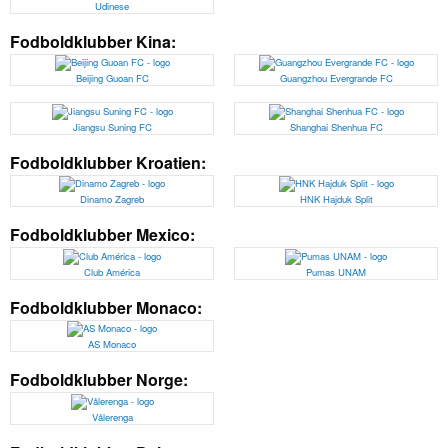
Udinese
Fodboldklubber Kina:
Beijing Guoan FC
Guangzhou Evergrande FC
Jiangsu Suning FC
Shanghai Shenhua FC
Fodboldklubber Kroatien:
Dinamo Zagreb
HNK Hajduk Split
Fodboldklubber Mexico:
Club América
Pumas UNAM
Fodboldklubber Monaco:
AS Monaco
Fodboldklubber Norge:
Vålerenga