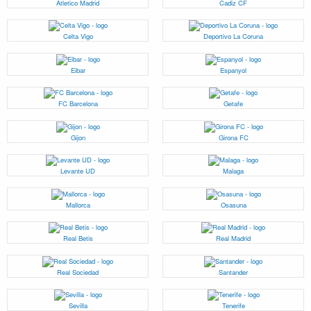
Atletico Madrid
Cadiz CF
Celta Vigo
Deportivo La Coruna
Eibar
Espanyol
FC Barcelona
Getafe
Gijon
Girona FC
Levante UD
Malaga
Mallorca
Osasuna
Real Betis
Real Madrid
Real Sociedad
Santander
Sevilla
Tenerife