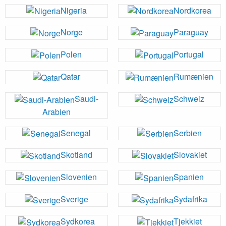
Nigeria
Nordkorea
Norge
Paraguay
Polen
Portugal
Qatar
Rumænien
Saudi-
Schweiz
Arabien
Senegal
Serbien
Skotland
Slovakiet
Slovenien
Spanien
Sverige
Sydafrika
Sydkorea
Tjekkiet