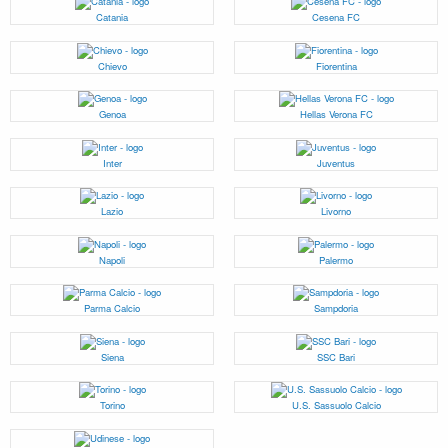
Catania
Cesena FC
Chievo
Fiorentina
Genoa
Hellas Verona FC
Inter
Juventus
Lazio
Livorno
Napoli
Palermo
Parma Calcio
Sampdoria
Siena
SSC Bari
Torino
U.S. Sassuolo Calcio