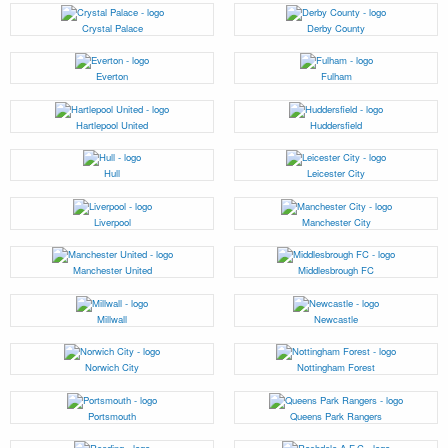
Crystal Palace
Derby County
Everton
Fulham
Hartlepool United
Huddersfield
Hull
Leicester City
Liverpool
Manchester City
Manchester United
Middlesbrough FC
Millwall
Newcastle
Norwich City
Nottingham Forest
Portsmouth
Queens Park Rangers