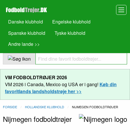
Danske klubhold
Engelske klubhold
Spanske klubhold
Tyske klubhold
Andre lande >>
VM FODBOLDTRØJER 2026
VM 2026 i Canada, Mexico og USA er i gang!
Køb din
favoritlands landsholdstrøje her >>
FORSIDE
HOLLANDSKE KLUBHOLD
NUVÆRENDE:
NIJMEGEN FODBOLDTRØJER
Nijmegen fodboldtrøjer