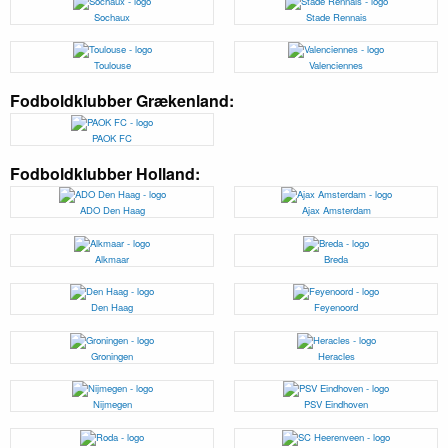
Sochaux
Stade Rennais
Toulouse
Valenciennes
Fodboldklubber Grækenland:
PAOK FC
Fodboldklubber Holland:
ADO Den Haag
Ajax Amsterdam
Alkmaar
Breda
Den Haag
Feyenoord
Groningen
Heracles
Nijmegen
PSV Eindhoven