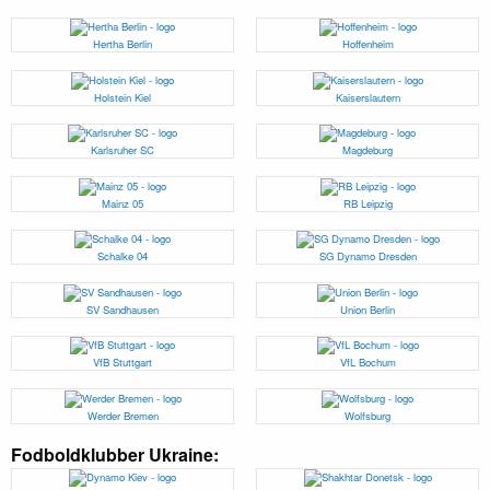
Hertha Berlin
Hoffenheim
Holstein Kiel
Kaiserslautern
Karlsruher SC
Magdeburg
Mainz 05
RB Leipzig
Schalke 04
SG Dynamo Dresden
SV Sandhausen
Union Berlin
VfB Stuttgart
VfL Bochum
Werder Bremen
Wolfsburg
Fodboldklubber Ukraine: