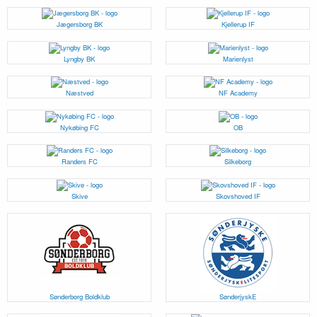
Jægersborg BK
Kjellerup IF
Lyngby BK
Marienlyst
Næstved
NF Academy
Nykøbing FC
OB
Randers FC
Silkeborg
Skive
Skovshoved IF
Sønderborg Boldklub
SønderjyskE