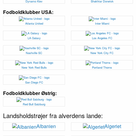
Dynamo Kiev
Shakhtar Donetsk
Fodboldklubber USA:
Atlanta United
Inter Miami
LA Galaxy
Los Angeles FC
Nashville SC
New York City FC
New York Red Bulls
Portland Thorns
San Diego FC
Fodboldklubber Østrig:
Red Bull Salzburg
Landsholdstrøjer fra alverdens lande:
Albanien
Algeriet