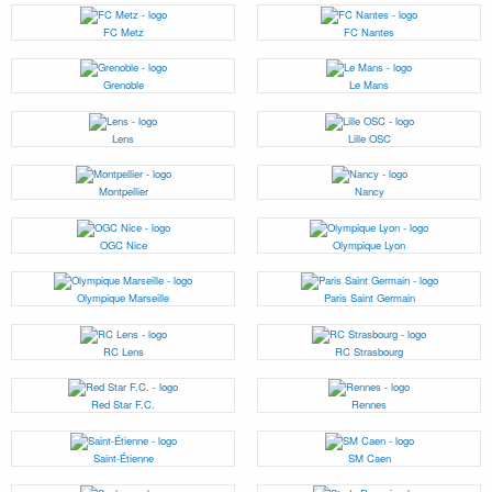
FC Metz
FC Nantes
Grenoble
Le Mans
Lens
Lille OSC
Montpellier
Nancy
OGC Nice
Olympique Lyon
Olympique Marseille
Paris Saint Germain
RC Lens
RC Strasbourg
Red Star F.C.
Rennes
Saint-Étienne
SM Caen