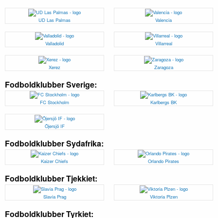
UD Las Palmas
Valencia
Valladolid
Villarreal
Xerez
Zaragoza
Fodboldklubber Sverige:
FC Stockholm
Karlbergs BK
Öjersjö IF
Fodboldklubber Sydafrika:
Kaizer Chiefs
Orlando Pirates
Fodboldklubber Tjekkiet:
Slavia Prag
Viktoria Plzen
Fodboldklubber Tyrkiet: