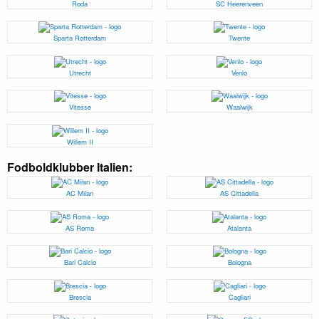
Roda
SC Heerenveen
Sparta Rotterdam
Twente
Utrecht
Venlo
Vitesse
Waalwijk
Willem II
Fodboldklubber Italien:
AC Milan
AS Cittadella
AS Roma
Atalanta
Bari Calcio
Bologna
Brescia
Cagliari