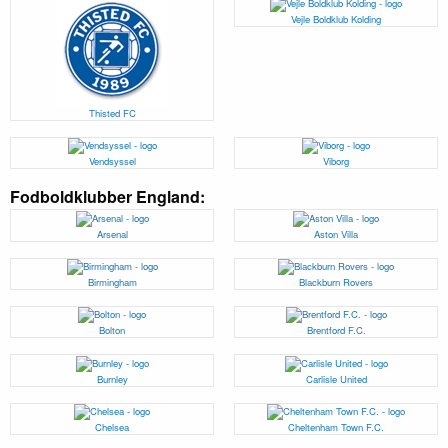
Vejle Boldklub Kolding
Thisted FC
Vendsyssel
Viborg
Fodboldklubber England:
Arsenal
Aston Villa
Birmingham
Blackburn Rovers
Bolton
Brentford F.C.
Burnley
Carlisle United
Chelsea
Cheltenham Town F.C.