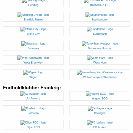
Reading
Rochdale A.F.C
Sheffield United
Southampton
Stoke City
Sunderland
Swansea
Tottenham Hotspur
West Bromwich
West Ham
Wigan
Wolverhampton Wanderers
Fodboldklubber Frankrig:
AJ Auxerre
Angers SCO
Bordeaux
Boulogne
Dijon FCO
FC Lorient