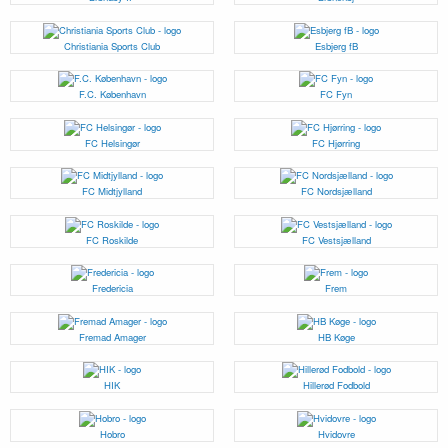
Christiania Sports Club
Esbjerg fB
F.C. København
FC Fyn
FC Helsingør
FC Hjørring
FC Midtjylland
FC Nordsjælland
FC Roskilde
FC Vestsjælland
Fredericia
Frem
Fremad Amager
HB Køge
HIK
Hillerød Fodbold
Hobro
Hvidovre