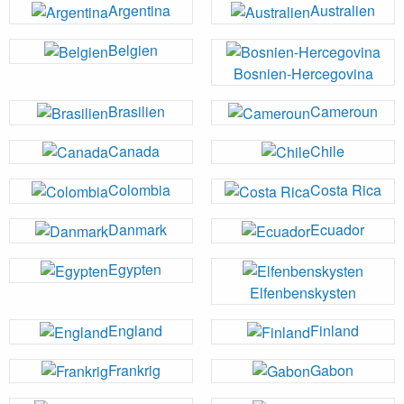
Argentina
Australien
Belgien
Bosnien-Hercegovina
Brasilien
Cameroun
Canada
Chile
Colombia
Costa Rica
Danmark
Ecuador
Egypten
Elfenbenskysten
England
Finland
Frankrig
Gabon