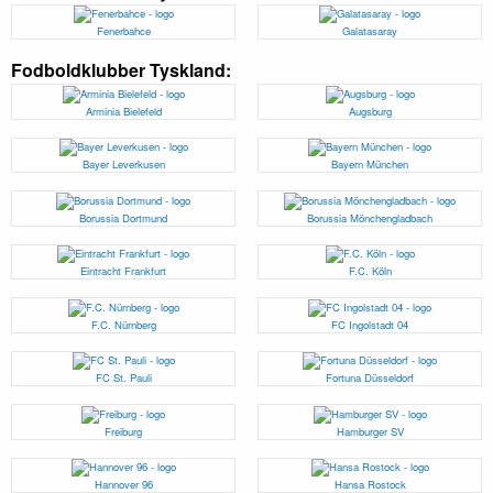
Fenerbahce
Galatasaray
Fodboldklubber Tyskland:
Arminia Bielefeld
Augsburg
Bayer Leverkusen
Bayern München
Borussia Dortmund
Borussia Mönchengladbach
Eintracht Frankfurt
F.C. Köln
F.C. Nürnberg
FC Ingolstadt 04
FC St. Pauli
Fortuna Düsseldorf
Freiburg
Hamburger SV
Hannover 96
Hansa Rostock