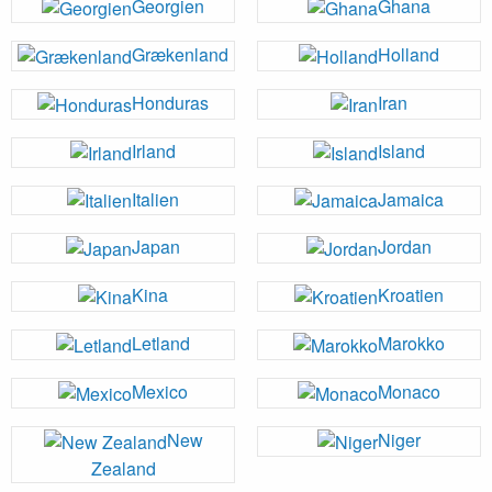
Georgien
Ghana
Grækenland
Holland
Honduras
Iran
Irland
Island
Italien
Jamaica
Japan
Jordan
Kina
Kroatien
Letland
Marokko
Mexico
Monaco
New
Niger
Zealand