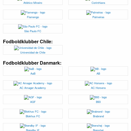
Atlético Mineiro
Corinthians
Flamengo
Palmeiras
São Paulo FC
Fodboldklubber Chile:
Universidad de Chile
Fodboldklubber Danmark:
AaB
AB
AC Amager Academy
AC Horsens
AGF
B93
Blokhus FC
Brabrand
Brøndby IF
Brønshøj