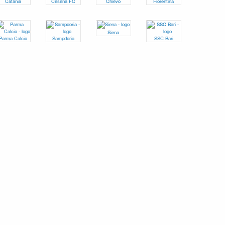
Catania
Cesena FC
Chievo
Fiorentina
Siena
Parma Calcio
Sampdoria
SSC Bari