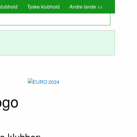
klubhold
Tyske klubhold
Andre lande >>
e klubber: