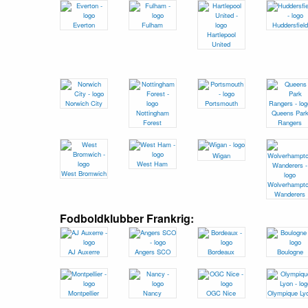
Everton
Fulham
Huddersfield
Hartlepool
United
Norwich City
Portsmouth
Nottingham
Queens Par
Forest
Rangers
Wigan
West Ham
West Bromwich
Wolverhampt
Wanderers
Fodboldklubber Frankrig:
AJ Auxerre
Angers SCO
Bordeaux
Boulogne
Montpellier
Nancy
OGC Nice
Olympique Ly