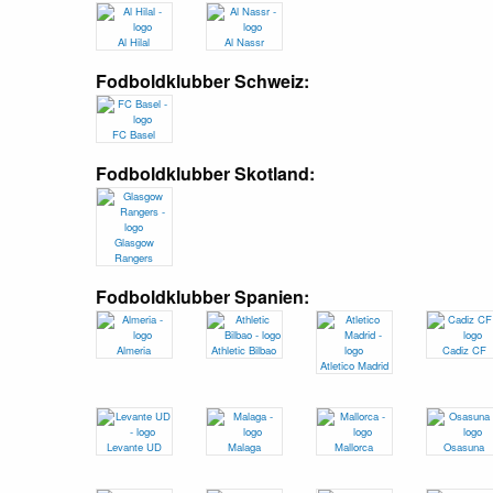
Al Hilal
Al Nassr
Fodboldklubber Schweiz:
FC Basel
Fodboldklubber Skotland:
Glasgow
Rangers
Fodboldklubber Spanien:
Almeria
Athletic Bilbao
Cadiz CF
Atletico Madrid
Levante UD
Malaga
Mallorca
Osasuna