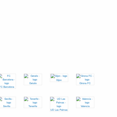
Gijon
Getafe
Girona FC
FC Barcelona
Sevilla
Tenerife
Valencia
UD Las Palmas