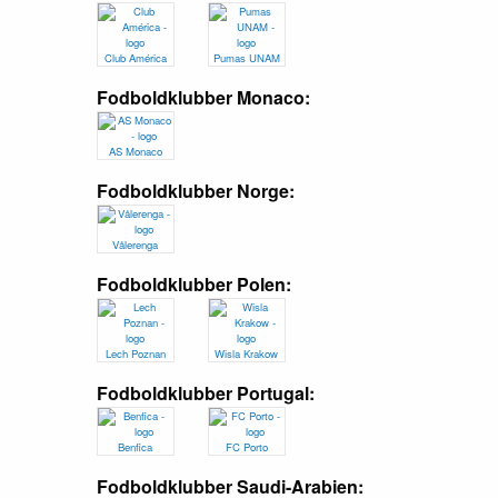
Club América
Pumas UNAM
Fodboldklubber Monaco:
AS Monaco
Fodboldklubber Norge:
Vålerenga
Fodboldklubber Polen:
Lech Poznan
Wisla Krakow
Fodboldklubber Portugal:
Benfica
FC Porto
Fodboldklubber Saudi-Arabien: