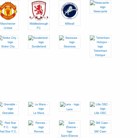
Newcastle
Manchester
Middlesbrough
Millwall
United
FC
Stoke City
Sunderland
Swansea
Tottenham
Hotspur
Lens
Grenoble
Le Mans
Lille OSC
Red Star F.C.
Rennes
SM Caen
Saint-Étienne