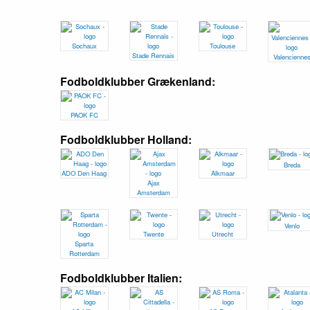
Sochaux
Toulouse
Stade Rennais
Valencienne
Fodboldklubber Grækenland:
PAOK FC
Fodboldklubber Holland:
Breda
ADO Den Haag
Alkmaar
Ajax
Amsterdam
Venlo
Twente
Utrecht
Sparta
Rotterdam
Fodboldklubber Italien: