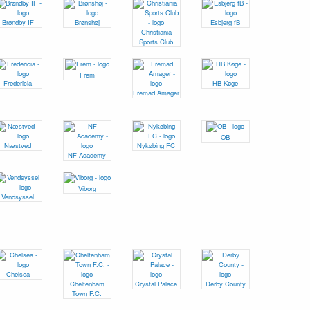
Brøndby IF
Brønshøj
Esbjerg fB
Christiania
Sports Club
Frem
Fredericia
HB Køge
Fremad Amager
OB
Næstved
Nykøbing FC
NF Academy
Viborg
Vendsyssel
Chelsea
Cheltenham
Crystal Palace
Derby County
Town F.C.