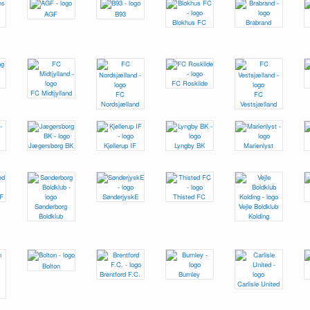
AGF
B93
Blokhus FC
Brabrand
FC Roskilde
FC Midtjylland
FC
FC
Nordsjælland
Vestsjælland
Jægersborg BK
Kjellerup IF
Lyngby BK
Marienlyst
IF
SønderjyskE
Thisted FC
Sønderborg
Vejle Boldklub
Boldklub
Kolding
Bolton
Brentford F.C.
Burnley
Carlisle United