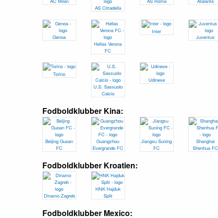
AC Milan
AS Roma
Atalanta
AS Cittadella
Inter
Genoa
Juventus
Hellas Verona
FC
Torino
Udinese
U.S. Sassuolo
Calcio
Fodboldklubber Kina:
Beijing Guoan
Guangzhou
Jiangsu Suning
Shanghai
FC
Evergrande FC
FC
Shenhua FC
Fodboldklubber Kroatien:
HNK Hajduk
Dinamo Zagreb
Split
Fodboldklubber Mexico: