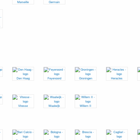
Marseille
Germain
s
Den Haag
Feyenoord
Groningen
Heracles
Vitesse
Waalwijk
Willem II