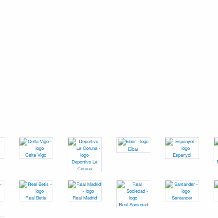
Eibar
Celta Vigo
Espanyol
Deportivo La
Coruna
Real Betis
Real Madrid
Santander
Real Sociedad