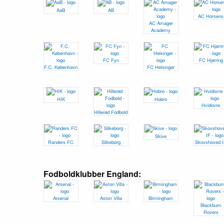
AaB
AB
AC Horsens
AC Amager
Academy
FC Fyn
FC Hjørring
F.C. København
FC Helsingør
HIK
Hobro
Hvidovre
Hillerød Fodbold
Skive
Randers FC
Silkeborg
Skovshoved 
Fodboldklubber England:
Arsenal
Aston Villa
Birmingham
Blackburn
Rovers