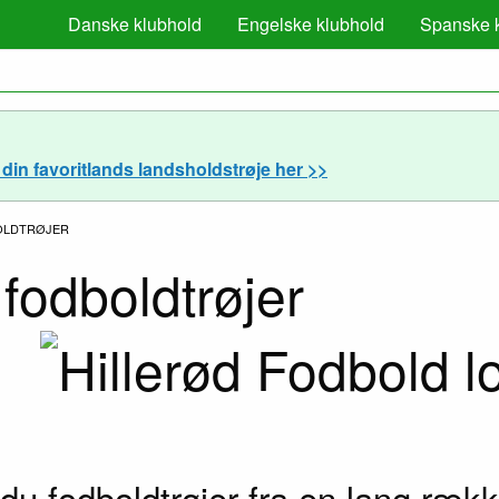
Danske klubhold
Engelske klubhold
Spanske 
din favoritlands landsholdstrøje her >>
OLDTRØJER
fodboldtrøjer
 du fodboldtrøjer fra en lang rækk