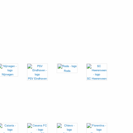
Roda
Nijmegen
PSV Eindhoven
SC Heerenveen