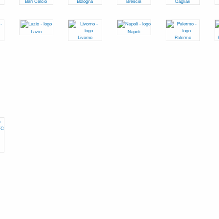
Bari Calcio
Bologna
Brescia
Cagliari
Lazio
Napoli
Livorno
Palermo