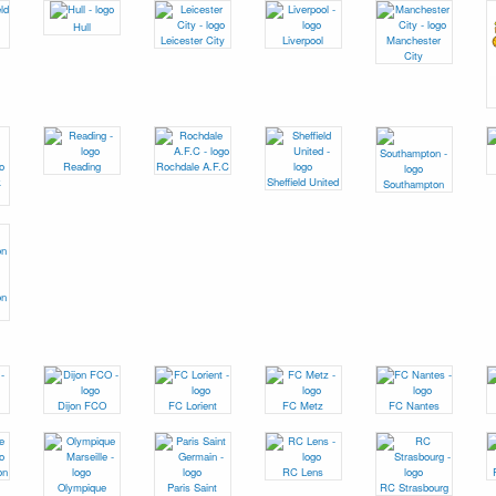
Hull
Leicester City
Liverpool
Manchester
City
Reading
Rochdale A.F.C
k
Sheffield United
Southampton
on
Dijon FCO
FC Lorient
FC Metz
FC Nantes
on
RC Lens
Olympique
Paris Saint
RC Strasbourg