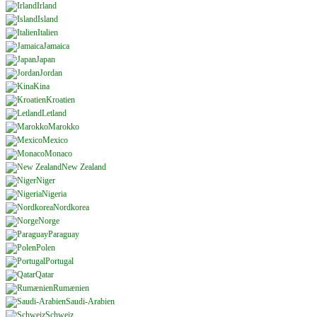
Irland
Island
Italien
Jamaica
Japan
Jordan
Kina
Kroatien
Letland
Marokko
Mexico
Monaco
New Zealand
Niger
Nigeria
Nordkorea
Norge
Paraguay
Polen
Portugal
Qatar
Rumænien
Saudi-Arabien
Schweiz