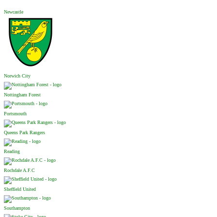
Newcastle
Norwich City
Nottingham Forest
Portsmouth
Queens Park Rangers
Reading
Rochdale A.F.C
Sheffield United
Southampton