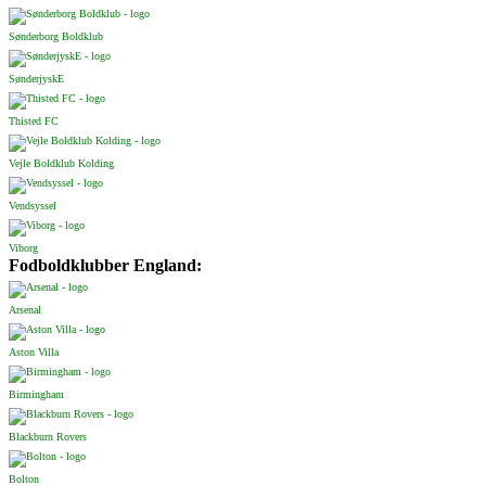
Sønderborg Boldklub
SønderjyskE
Thisted FC
Vejle Boldklub Kolding
Vendsyssel
Viborg
Fodboldklubber England:
Arsenal
Aston Villa
Birmingham
Blackburn Rovers
Bolton