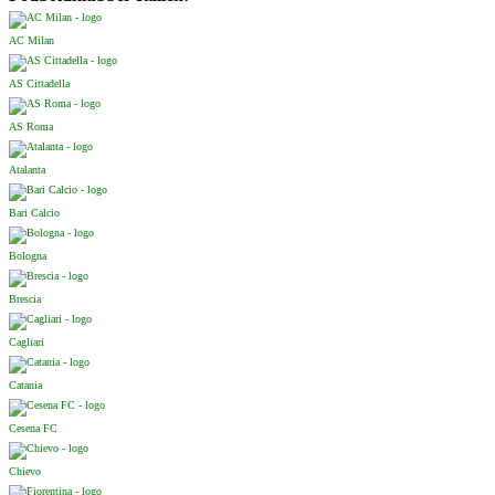
AC Milan
AS Cittadella
AS Roma
Atalanta
Bari Calcio
Bologna
Brescia
Cagliari
Catania
Cesena FC
Chievo