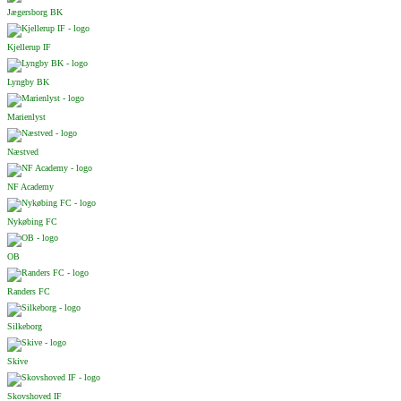
Jægersborg BK
Kjellerup IF
Lyngby BK
Marienlyst
Næstved
NF Academy
Nykøbing FC
OB
Randers FC
Silkeborg
Skive
Skovshoved IF