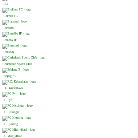
B93
Blokhus FC
Brabrand
Brøndby IF
Brønshøj
Christiania Sports Club
Esbjerg fB
F.C. København
FC Fyn
FC Helsingør
FC Hjørring
FC Midtjylland