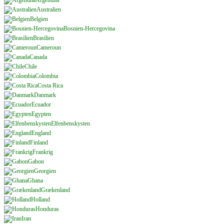
Argentina
Australien
Belgien
Bosnien-Hercegovina
Brasilien
Cameroun
Canada
Chile
Colombia
Costa Rica
Danmark
Ecuador
Egypten
Elfenbenskysten
England
Finland
Frankrig
Gabon
Georgien
Ghana
Grækenland
Holland
Honduras
Iran