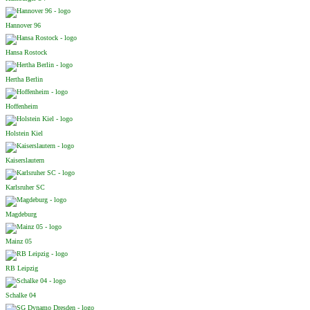
Hannover 96
Hansa Rostock
Hertha Berlin
Hoffenheim
Holstein Kiel
Kaiserslautern
Karlsruher SC
Magdeburg
Mainz 05
RB Leipzig
Schalke 04