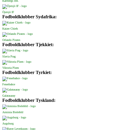
Karlbergs BK
Öjersjö IF
Fodboldklubber Sydafrika:
Kaizer Chiefs
Orlando Pirates
Fodboldklubber Tjekkiet:
Slavia Prag
Viktoria Plzen
Fodboldklubber Tyrkiet:
Fenerbahce
Galatasaray
Fodboldklubber Tyskland:
Arminia Bielefeld
Augsburg