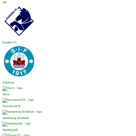
OB
Randers FC
Silkeborg
Skive
Skovshoved IF
Sønderborg Boldklub
SønderjyskE