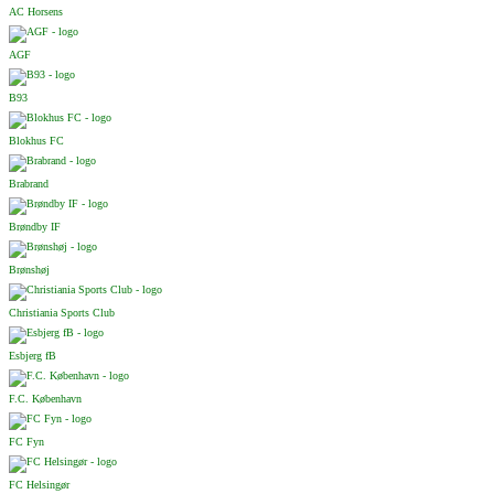
AC Horsens
AGF
B93
Blokhus FC
Brabrand
Brøndby IF
Brønshøj
Christiania Sports Club
Esbjerg fB
F.C. København
FC Fyn
FC Helsingør