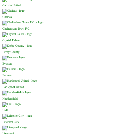
Carlisle United
Chelsea
Cheltenham Town F.C.
Crystal Palace
Derby County
Everton
Fulham
Hartlepool United
Huddersfield
Hull
Leicester City
Liverpool