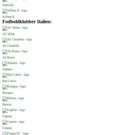
Waalwijk
Willem II
Fodboldklubber Italien:
AC Milan
AS Cittadella
AS Roma
Atalanta
Bari Calcio
Bologna
Brescia
Cagliari
Catania