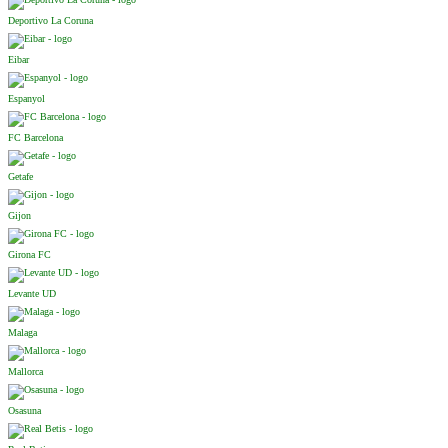
Deportivo La Coruna
Eibar
Espanyol
FC Barcelona
Getafe
Gijon
Girona FC
Levante UD
Malaga
Mallorca
Osasuna