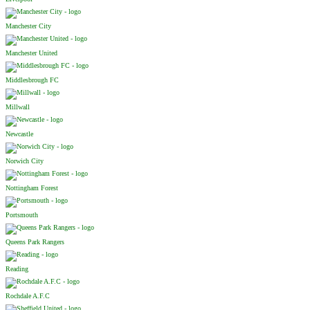
Manchester City
Manchester United
Middlesbrough FC
Millwall
Newcastle
Norwich City
Nottingham Forest
Portsmouth
Queens Park Rangers
Reading
Rochdale A.F.C