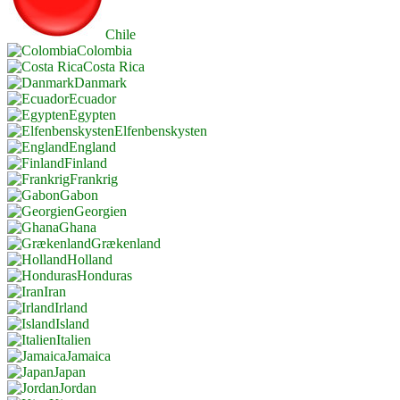
Chile
Colombia
Costa Rica
Danmark
Ecuador
Egypten
Elfenbenskysten
England
Finland
Frankrig
Gabon
Georgien
Ghana
Grækenland
Holland
Honduras
Iran
Irland
Island
Italien
Jamaica
Japan
Jordan