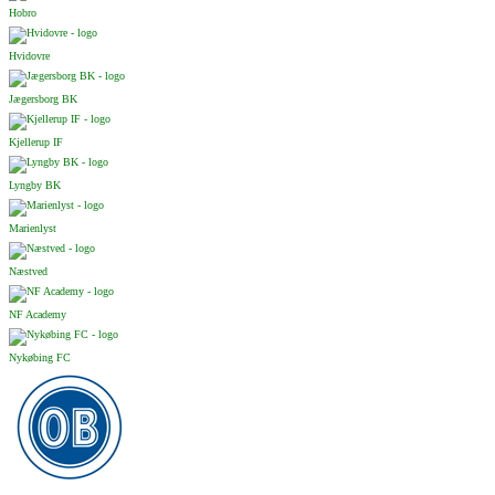
Hobro
Hvidovre
Jægersborg BK
Kjellerup IF
Lyngby BK
Marienlyst
Næstved
NF Academy
Nykøbing FC