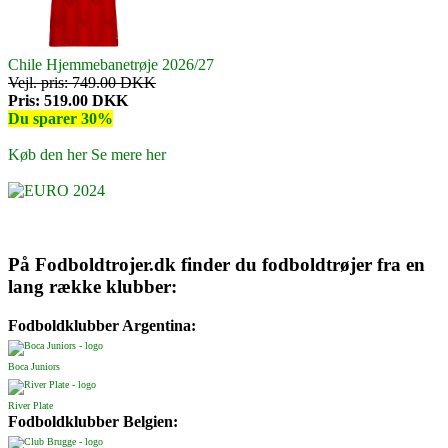
Chile Hjemmebanetrøje 2026/27
Vejl. pris: 749.00 DKK
Pris: 519.00 DKK
Du sparer 30%
Køb den her
Se mere her
På Fodboldtrojer.dk finder du fodboldtrøjer fra en
lang række klubber:
Fodboldklubber Argentina:
Boca Juniors
River Plate
Fodboldklubber Belgien: