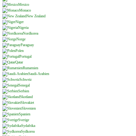
Mexico
Monaco
New Zealand
Niger
Nigeria
Nordkorea
Norge
Paraguay
Polen
Portugal
Qatar
Rumænien
Saudi-Arabien
Schweiz
Senegal
Serbien
Skotland
Slovakiet
Slovenien
Spanien
Sverige
Sydafrika
Sydkorea