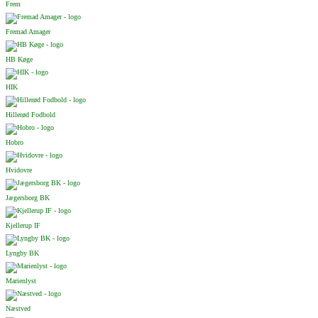
Frem
Fremad Amager
HB Køge
HIK
Hillerød Fodbold
Hobro
Hvidovre
Jægersborg BK
Kjellerup IF
Lyngby BK
Marienlyst
Næstved