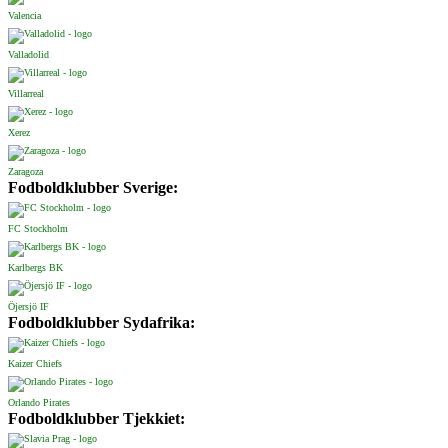
Valencia
Valladolid
Villarreal
Xerez
Zaragoza
Fodboldklubber Sverige:
FC Stockholm
Karlbergs BK
Öjersjö IF
Fodboldklubber Sydafrika:
Kaizer Chiefs
Orlando Pirates
Fodboldklubber Tjekkiet: