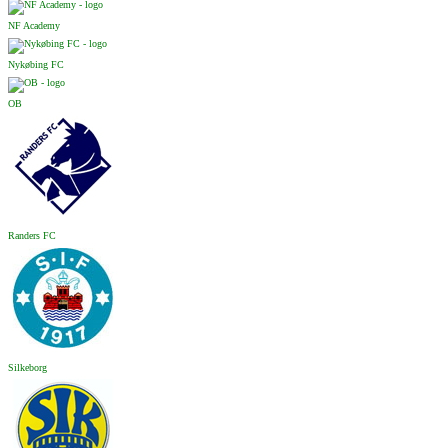
NF Academy
Nykøbing FC
OB
Randers FC
Silkeborg