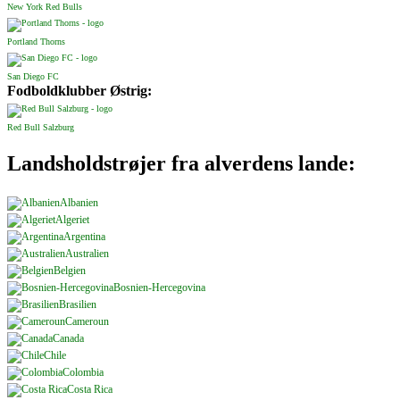
New York Red Bulls
Portland Thorns
San Diego FC
Fodboldklubber Østrig:
Red Bull Salzburg
Landsholdstrøjer fra alverdens lande:
Albanien
Algeriet
Argentina
Australien
Belgien
Bosnien-Hercegovina
Brasilien
Cameroun
Canada
Chile
Colombia
Costa Rica