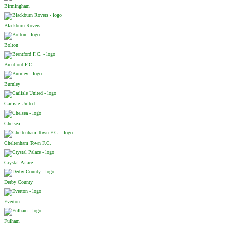
Birmingham
Blackburn Rovers
Bolton
Brentford F.C.
Burnley
Carlisle United
Chelsea
Cheltenham Town F.C.
Crystal Palace
Derby County
Everton
Fulham