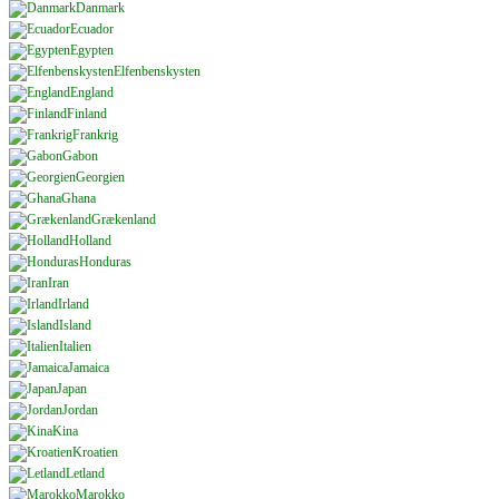
Danmark
Ecuador
Egypten
Elfenbenskysten
England
Finland
Frankrig
Gabon
Georgien
Ghana
Grækenland
Holland
Honduras
Iran
Irland
Island
Italien
Jamaica
Japan
Jordan
Kina
Kroatien
Letland
Marokko