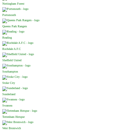
Nottingham Forest
Portsmouth
Queens Park Rangers
Reading
Rochdale A.F.C
Sheffield United
Southampton
Stoke City
Sunderland
Swansea
Tottenham Hotspur
West Bromwich