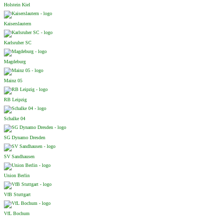
Holstein Kiel
Kaiserslautern
Karlsruher SC
Magdeburg
Mainz 05
RB Leipzig
Schalke 04
SG Dynamo Dresden
SV Sandhausen
Union Berlin
VfB Stuttgart
VfL Bochum