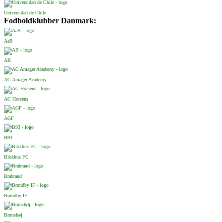
Universidad de Chile
Fodboldklubber Danmark:
AaB
AB
AC Amager Academy
AC Horsens
AGF
B93
Blokhus FC
Brabrand
Brøndby IF
Brønshøj