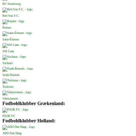
RC Strasbourg
Red Star F.C.
Rennes
Saint-Étienne
SM Caen
Sochaux
Stade Rennais
Toulouse
Valenciennes
Fodboldklubber Grækenland:
PAOK FC
Fodboldklubber Holland:
ADO Den Haag