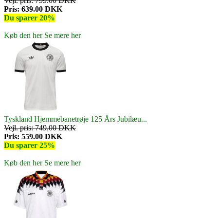
Vejl. pris: 799.00 DKK
Pris: 639.00 DKK
Du sparer 20%
Køb den her
Se mere her
Tyskland Hjemmebanetrøje 125 Års Jubilæu...
Vejl. pris: 749.00 DKK
Pris: 559.00 DKK
Du sparer 25%
Køb den her
Se mere her