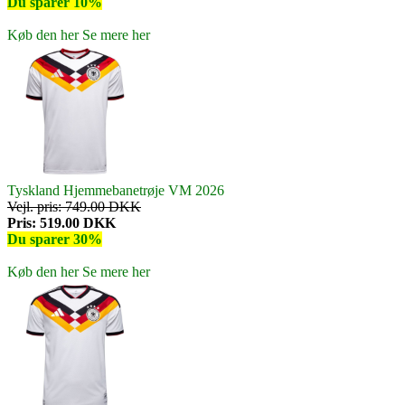
Du sparer 10%
Køb den her
Se mere her
Tyskland Hjemmebanetrøje VM 2026
Vejl. pris: 749.00 DKK
Pris: 519.00 DKK
Du sparer 30%
Køb den her
Se mere her