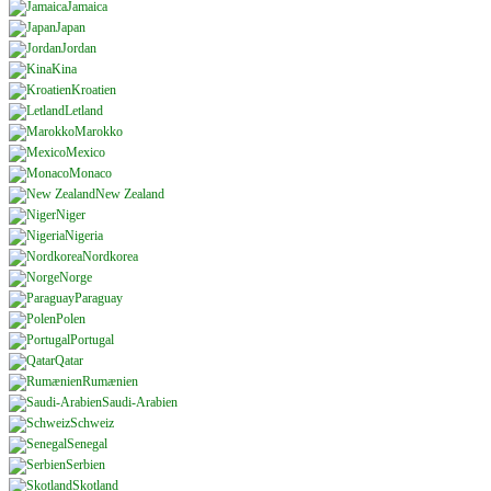
Jamaica
Japan
Jordan
Kina
Kroatien
Letland
Marokko
Mexico
Monaco
New Zealand
Niger
Nigeria
Nordkorea
Norge
Paraguay
Polen
Portugal
Qatar
Rumænien
Saudi-Arabien
Schweiz
Senegal
Serbien
Skotland