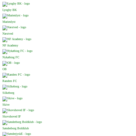
Lyngby BK
Marienlyst
Næstved
NF Academy
Nykøbing FC
OB
Randers FC
Silkeborg
Skive
Skovshoved IF
Sønderborg Boldklub