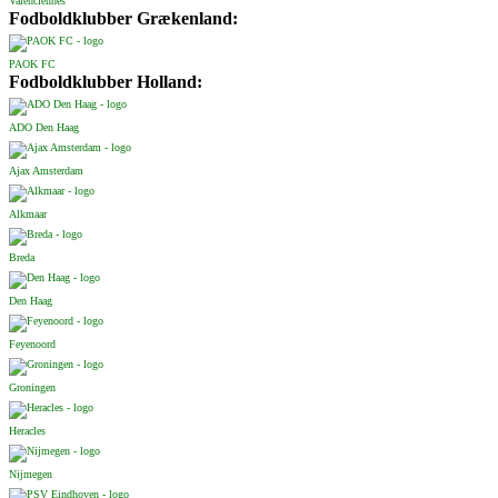
Valenciennes
Fodboldklubber Grækenland:
PAOK FC
Fodboldklubber Holland:
ADO Den Haag
Ajax Amsterdam
Alkmaar
Breda
Den Haag
Feyenoord
Groningen
Heracles
Nijmegen