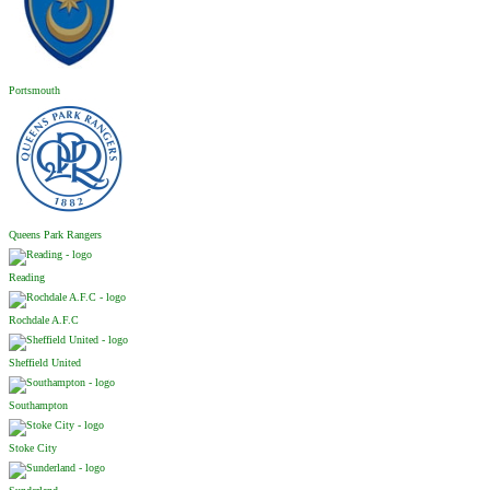
Portsmouth
Queens Park Rangers
Reading
Rochdale A.F.C
Sheffield United
Southampton
Stoke City