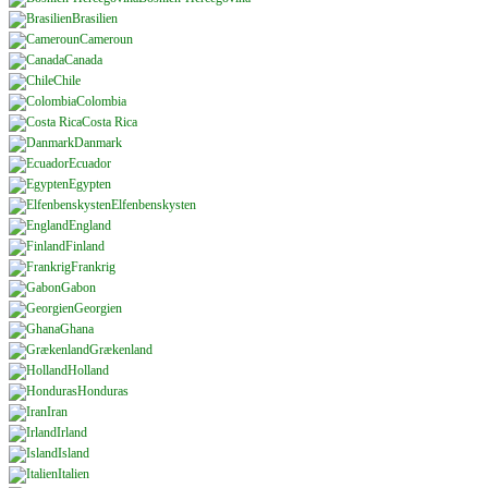
Brasilien
Cameroun
Canada
Chile
Colombia
Costa Rica
Danmark
Ecuador
Egypten
Elfenbenskysten
England
Finland
Frankrig
Gabon
Georgien
Ghana
Grækenland
Holland
Honduras
Iran
Irland
Island
Italien