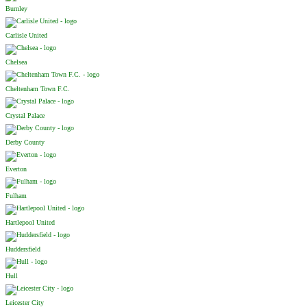
Burnley
Carlisle United
Chelsea
Cheltenham Town F.C.
Crystal Palace
Derby County
Everton
Fulham
Hartlepool United
Huddersfield
Hull
Leicester City