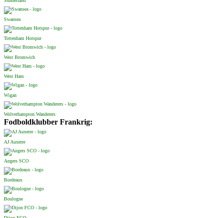
Sunderland
Swansea
Tottenham Hotspur
West Bromwich
West Ham
Wigan
Wolverhampton Wanderers
Fodboldklubber Frankrig:
AJ Auxerre
Angers SCO
Bordeaux
Boulogne
Dijon FCO