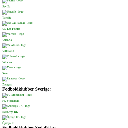
Sevilla
Tenerife
UD Las Palmas
Valencia
Valladolid
Villarreal
Xerez
Zaragoza
Fodboldklubber Sverige:
FC Stockholm
Karlbergs BK
Öjersjö IF
Fodboldklubber Sydafrika: