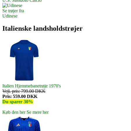
U.S. Sassuolo Calcio
Se trøjer fra
Udinese
Italienske landsholdstrøjer
Italien Hjemmebanetrøje 1970's
Vejl. pris: 799.00 DKK
Pris: 559.00 DKK
Du sparer 30%
Køb den her
Se mere her