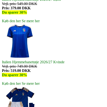
Vejl. pris: 549.00 DKK
Pris: 379.00 DKK
Du sparer 30%
Køb den her
Se mere her
Italien Hjemmebanetrøje 2026/27 Kvinde
Vejl. pris: 749.00 DKK
Pris: 519.00 DKK
Du sparer 30%
Køb den her
Se mere her