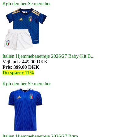
Køb den her
Se mere her
Italien Hjemmebanetrøje 2026/27 Baby-Kit B...
Vejl. pris: 449.00 DKK
Pris: 399.00 DKK
Du sparer 11%
Køb den her
Se mere her
Italien Hjemmebanetrøje 2026/27 Børn