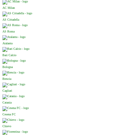
AC Milan
AS Cittadella
AS Roma
Atalanta
Bari Calcio
Bologna
Brescia
Cagliari
Catania
Cesena FC
Chievo