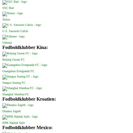
SSC Bari
Torino
U.S. Sassuolo Calcio
Udinese
Fodboldklubber Kina:
Beijing Guoan FC
Guangzhou Evergrande FC
Jiangsu Suning FC
Shanghai Shenhua FC
Fodboldklubber Kroatien:
Dinamo Zagreb
HNK Hajduk Split
Fodboldklubber Mexico: