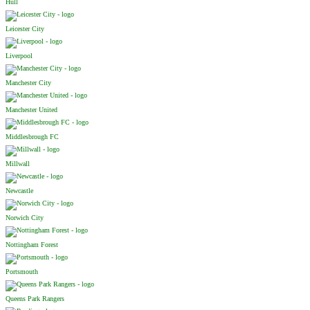
Hull
Leicester City
Liverpool
Manchester City
Manchester United
Middlesbrough FC
Millwall
Newcastle
Norwich City
Nottingham Forest
Portsmouth
Queens Park Rangers