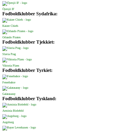
Öjersjö IF
Fodboldklubber Sydafrika:
Kaizer Chiefs
Orlando Pirates
Fodboldklubber Tjekkiet:
Slavia Prag
Viktoria Plzen
Fodboldklubber Tyrkiet:
Fenerbahce
Galatasaray
Fodboldklubber Tyskland:
Arminia Bielefeld
Augsburg