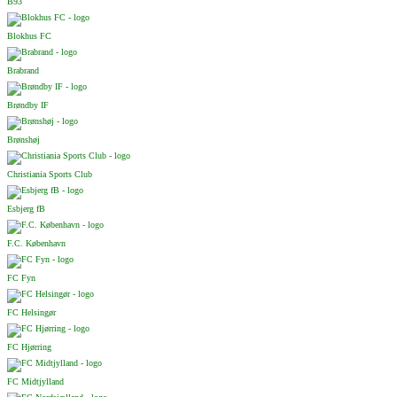
B93
Blokhus FC
Brabrand
Brøndby IF
Brønshøj
Christiania Sports Club
Esbjerg fB
F.C. København
FC Fyn
FC Helsingør
FC Hjørring
FC Midtjylland