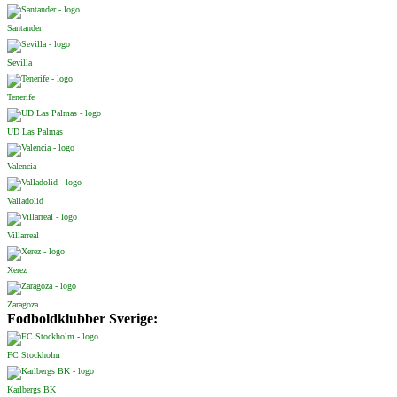
Santander
Sevilla
Tenerife
UD Las Palmas
Valencia
Valladolid
Villarreal
Xerez
Zaragoza
Fodboldklubber Sverige:
FC Stockholm
Karlbergs BK