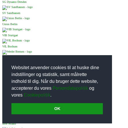
SG Dynamo Dresden
SV Sandhausen
Union Berlin
VfB Stuttgart
VfL Bochum
Werder Bremen
Websitet anvender cookies til at huske dine
Wolfsburg
Fodboldklubber Ukraine:
indstillinger og statistik, samt målrette
indhold til dig. Når du bruger dette website,
Dynamo Kiev
accepterer du vores
Persondatapolitik
og
vores
Cookiepolitik
.
Shakhtar Donetsk
Fodboldklubber USA:
OK
Atlanta United
Inter Miami