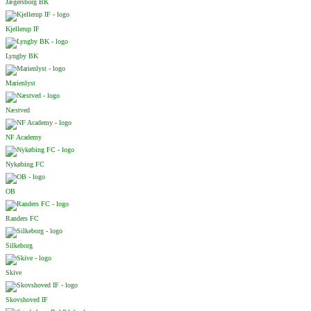
Jægersborg BK
Kjellerup IF
Lyngby BK
Marienlyst
Næstved
NF Academy
Nykøbing FC
OB
Randers FC
Silkeborg
Skive
Skovshoved IF