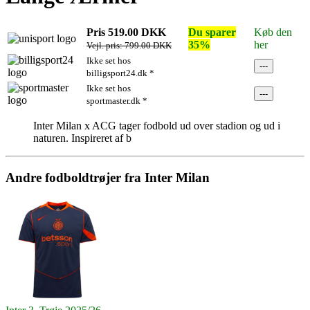
Pris 519.00 DKK
Du sparer
Køb den
35%
her
Vejl. pris: 799.00 DKK
Ikke set hos
---
billigsport24.dk *
Ikke set hos
---
sportmaster.dk *
Inter Milan x ACG tager fodbold ud over stadion og ud i
naturen. Inspireret af b
Andre fodboldtrøjer fra Inter Milan