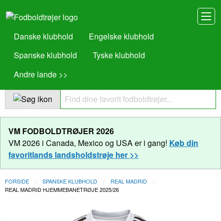
Danske klubhold
Engelske klubhold
Spanske klubhold
Tyske klubhold
Andre lande >>
VM FODBOLDTRØJER 2026
VM 2026 i Canada, Mexico og USA er i gang!
Køb din
favoritlands landsholdstrøje her >>
FORSIDE
SPANSKE KLUBHOLD
REAL MADRID
NUVÆRENDE:
REAL MADRID HJEMMEBANETRØJE 2025/26