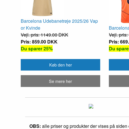
Barcelona Udebanetrøje 2025/26 Vap
or Kvinde
Barcelona
Vejl. pris: 1149.00 DKK
Vejl. pri
Pris: 859.00 DKK
Pris: 66
Du sparer 25%
Du spare
Køb den her
Se mere her
OBS:
alle priser og produkter der vises på siden e