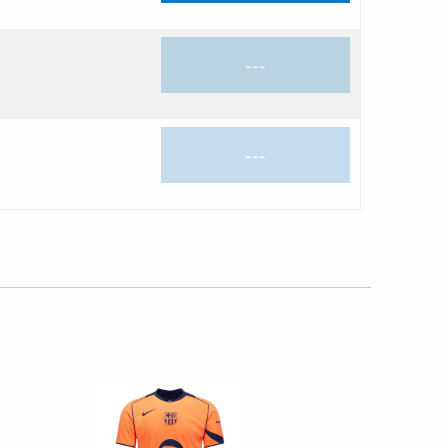
---
---