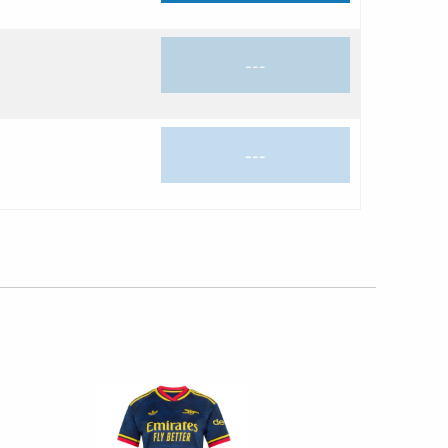
---
---